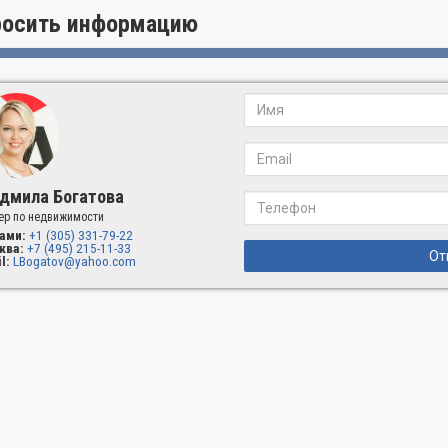
росить информацию
дмила Богатова
ер по недвижимости
ами:
+1 (305) 331-79-22
ква:
+7 (495) 215-11-33
От
l:
LBogatov@yahoo.com