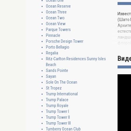
Ocean One
Ocean Reserve
Ocean Three
Извест
Ocean Two
(Шато 
Ocean View
Архите
Parque Towers
естест
Pinnacle
ландша
Porsche Design Tower
флоро
Porto Bellagio
Велико
Regalia
Вид
панора
Ritz-Carlton Residences Sunny Isles
пентха
Beach
Sands Pointe
Потряс
Sayan
вам на
Sole On The Ocean
телеко
St Tropez
практи
Trump International
и обор
Trump Palace
Многоч
Trump Royale
умирот
Trump Tower I
центре
Trump Tower II
баре, 
Trump Tower III
Turnberry Ocean Club
Местор