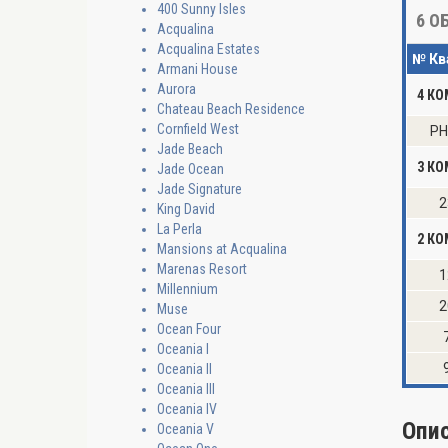
400 Sunny Isles
6
ОБ
Acqualina
Acqualina Estates
№ Кв
Armani House
Aurora
4 К
Chateau Beach Residence
Cornfield West
PH
Jade Beach
3 К
Jade Ocean
Jade Signature
2
King David
La Perla
2 К
Mansions at Acqualina
Marenas Resort
1
Millennium
2
Muse
Ocean Four
Oceania I
Oceania II
Oceania III
Oceania IV
Опи
Oceania V