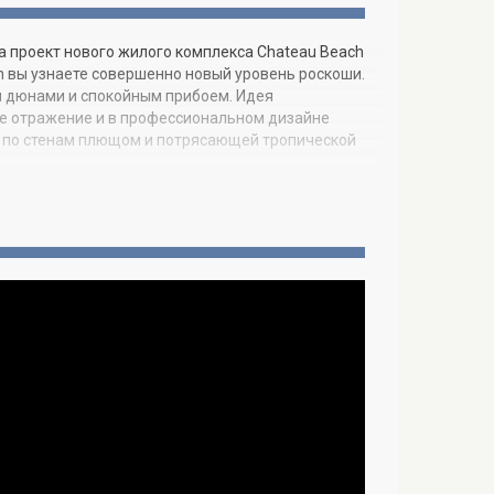
а проект нового жилого комплекса Chateau Beach
ch вы узнаете совершенно новый уровень роскоши.
и дюнами и спокойным прибоем. Идея
ое отражение и в профессиональном дизайне
 по стенам плющом и потрясающей тропической
 из которых открываются великолепные виды на
тырехкомнатными резиденциями, а также двумя
 балконы с ограждениями из стекла позволяют
слугам жильцов – частные лифты и
ивающему персоналу. Гармония роскоши и
 Chateau Beach обставлены итальянской мебелью
учшими отелями и курортами. Спокойствие,
 вы сможете отдохнуть в эксклюзивном спа-
 встретиться с друзьями в винном или сигарном
тся детский клуб.
сти находятся элитные магазины Бал Харбор