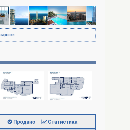
нировки
)
Продано
Статистика