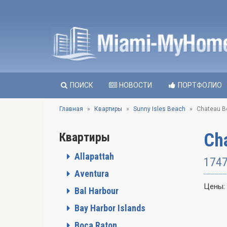
ПОИСК
НОВОСТИ
ПОРТФОЛИО
Главная
Квартиры
Sunny Isles Beach
Chateau B
Ch
Квартиры
Allapattah
1747
Aventura
Цены:
Bal Harbour
Bay Harbor Islands
Boca Raton