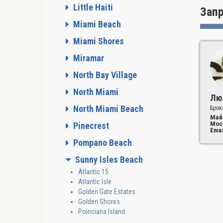
Little Haiti
Зап
Miami Beach
Miami Shores
Miramar
North Bay Village
North Miami
Лю
North Miami Beach
Брок
Май
Мос
Pinecrest
Emai
Pompano Beach
Sunny Isles Beach
Atlantic 15
Atlantic Isle
Golden Gate Estates
Golden Shores
Poinciana Island