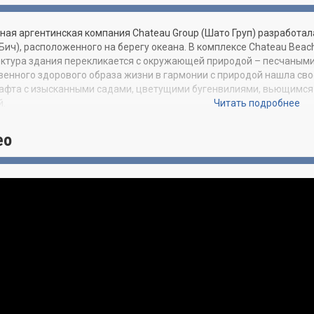
ная аргентинская компания Chateau Group (Шато Груп) разработал
Бич), расположенного на берегу океана. В комплексе Chateau Bea
ктура здания перекликается с окружающей природой – песчаным
венного здорового образа жизни в гармонии с природой нашла св
фта с изысканными садами, цветущими бугенвилиями, вьющимся
й.
Читать подробнее
лепное 33-этажное жилое здание включает 84 жилых резиденции,
ео
му города и океан. Вы сможете выбрать между двух-, трех- и че
усами площадью от 790 до 860 кв.м.
ающий дизайн и открытая планировка квартир, окна во всю стену,
слаждаться великолепными видами из любой точки квартиры. К у
ммуникационная система с доступом к услугам в здании и обслуж
чности – визитная карточка комплекса. Так, кухни в резиденциях
удованы современнейшей бытовой техникой.
исленные удобства Chateau Beach могут успешно соперничать с л
ворение и удовольствие создают неповторимую атмосферу. Здесь
, позаниматься в фитнес-центре с видом на Атлантический океан,
посмотреть кино в частном кинотеатре. Детям обязательно понрави
асположение Chateau Beach идеально. В непосредственной близо