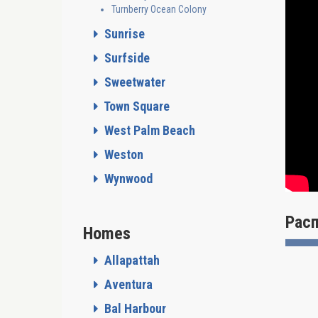
Turnberry Ocean Colony
Шопс (
и разв
Sunrise
Surfside
Sweetwater
Town Square
West Palm Beach
Weston
Wynwood
Рас
Homes
Allapattah
Aventura
Bal Harbour