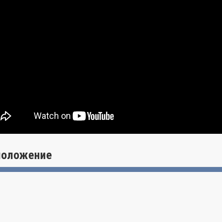
Bal Harbour Shops) и популярный торговый центр Авентура Мол (Ave
лечений Саус Бич (South Beach) и спокойный очаровательный город
положение