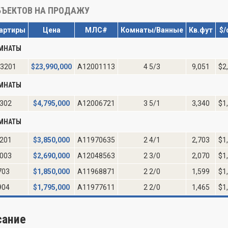
ЪЕКТОВ НА ПРОДАЖУ
артиры
Цена
МЛС#
Комнаты/Ванные
Кв.фут
$/
ОМНАТЫ
3201
$
23,990,000
A12001113
4 5/3
9,051
$2
ОМНАТЫ
302
$
4,795,000
A12006721
3 5/1
3,340
$1
ОМНАТЫ
201
$
3,850,000
A11970635
2 4/1
2,703
$1
003
$
2,690,000
A12048563
2 3/0
2,070
$1
703
$
1,850,000
A11968871
2 2/0
1,599
$1
904
$
1,795,000
A11977611
2 2/0
1,465
$1
сание