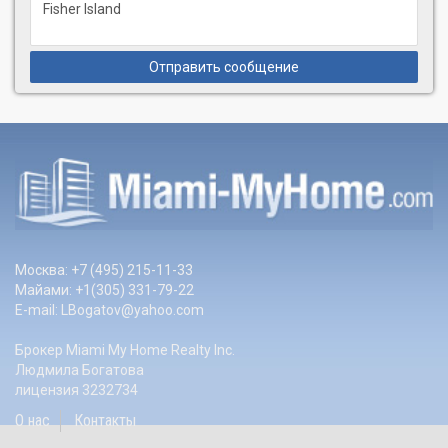
Отправить сообщение
Москва: +7 (495) 215-11-33
Майами: +1(305) 331-79-22
E-mail:
LBogatov@yahoo.com
Брокер Miami My Home Realty Inc.
Людмила Богатова
лицензия 3232734
О нас
Контакты