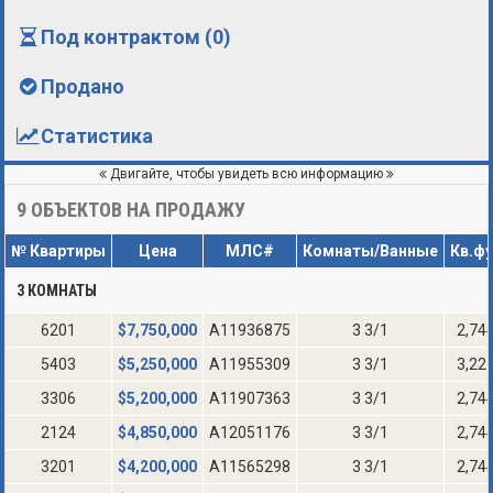
Под контрактом (0)
Продано
Статистика
Двигайте, чтобы увидеть всю информацию
9
ОБЪЕКТОВ НА ПРОДАЖУ
№ Квартиры
Цена
МЛС#
Комнаты/Ванные
Кв.ф
3 КОМНАТЫ
6201
$
7,750,000
A11936875
3 3/1
2,74
5403
$
5,250,000
A11955309
3 3/1
3,22
3306
$
5,200,000
A11907363
3 3/1
2,74
2124
$
4,850,000
A12051176
3 3/1
2,74
3201
$
4,200,000
A11565298
3 3/1
2,74