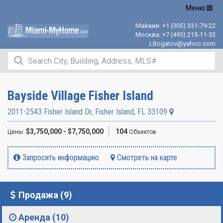
Открыть
Меню
навигацию
Майами:
+1 (305) 331-79-22
Москва:
+7 (495) 215-11-33
LBogatov@yahoo.com
Bayside Village Fisher Island
2011-2543 Fisher Island Dr
,
Fisher Island
,
FL
33109
$3,750,000 - $7,750,000
104
Цены:
Объектов
Запросить информацию
Смотреть на карте
Продажа (9)
Аренда (10)