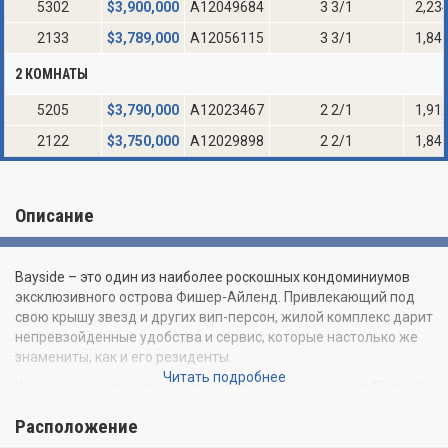
5302
$
3,900,000
A12049684
3 3/1
2,23
2133
$
3,789,000
A12056115
3 3/1
1,84
2 КОМНАТЫ
5205
$
3,790,000
A12023467
2 2/1
1,91
2122
$
3,750,000
A12029898
2 2/1
1,84
Описание
Bayside – это один из наиболее роскошных кондоминиумов
эксклюзивного острова Фишер-Айленд. Привлекающий под
свою крышу звезд и других вип-персон, жилой комплекс дарит
непревзойденные удобства и сервис, которые настолько же
знамениты, как и его резиденты.
Читать подробнее
Кондоминиум предлагает прекрасные виды на залив Бискейн,
Даунтаун Майами и Майами-Бич. Одна из его выдающихся
Расположение
черт – шикарные балконы, которые позволяют резидентам
наслаждаться обедами на свежем воздухе под