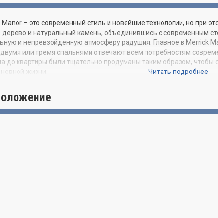
k Manor – это современный стиль и новейшие технологии, но при 
 дерево и натуральный камень, объединившись с современным ст
ьную и непревзойденную атмосферу радушия. Главное в Merrick Ma
 двумя или тремя спальнями отвечают всем потребностям совреме
ла до квартиры были тщательно продуманы таким образом, чтобы
невной жизни.
Читать подробнее
ТЕРИСТИКИ ПРОЕКТА:
положение
Апартаменты с одной, двумя или тремя спальнями
Деревянные входные двери, окаймленные LED подсветкой
Наличие просторных террас
Many residences have spacious Lanais
:
Итальянская кухонная мебель
Встроенные электроприборы Bosch – посудомоечная машина, вароч
и вытяжка
Морозильная камера
Белая кварцевая рабочая поверхность
White quartz waterfall island
Краны и смесители Grohe и Duravit