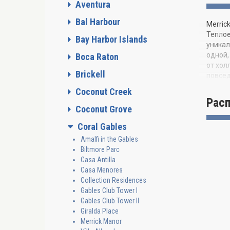
Aventura
Bal Harbour
Merric
Теплое
Bay Harbor Islands
уникал
одной,
Boca Raton
от хол
Brickell
повсед
Coconut Creek
ХАРАК
Рас
Coconut Grove
Coral Gables
Amalfi in the Gables
Biltmore Parc
КУХНЯ
Casa Antilla
Casa Menores
Collection Residences
Gables Club Tower I
Gables Club Tower II
Giralda Place
Merrick Manor