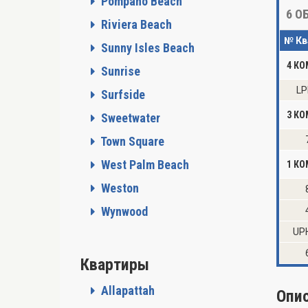
Pompano Beach
6
ОБ
Riviera Beach
№ Кв
Sunny Isles Beach
4 К
Sunrise
LP
Surfside
3 К
Sweetwater
Town Square
West Palm Beach
1 КО
Weston
Wynwood
UP
Квартиры
Allapattah
Опи