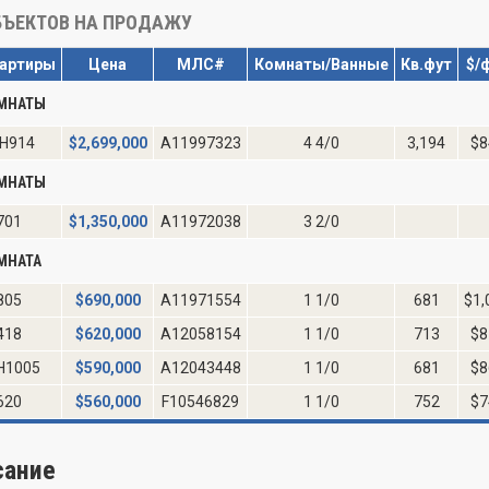
ЪЕКТОВ НА ПРОДАЖУ
артиры
Цена
МЛС#
Комнаты/Ванные
Кв.фут
$/
ОМНАТЫ
H914
$
2,699,000
A11997323
4 4/0
3,194
$8
ОМНАТЫ
701
$
1,350,000
A11972038
3 2/0
МНАТА
805
$
690,000
A11971554
1 1/0
681
$1,
418
$
620,000
A12058154
1 1/0
713
$8
H1005
$
590,000
A12043448
1 1/0
681
$8
620
$
560,000
F10546829
1 1/0
752
$7
сание