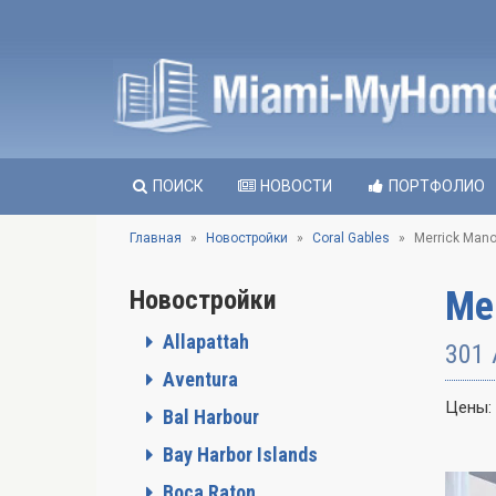
ПОИСК
НОВОСТИ
ПОРТФОЛИО
Главная
Новостройки
Coral Gables
Merrick Mano
Me
Новостройки
Allapattah
301 
Aventura
Цены:
Bal Harbour
Bay Harbor Islands
Boca Raton