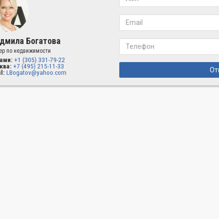
дмила Богатова
ер по недвижимости
ами:
+1 (305) 331-79-22
ква:
+7 (495) 215-11-33
От
l:
LBogatov@yahoo.com