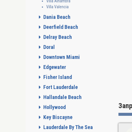
Villa Alhambra
Villa Valencia
ВАННА
Dania Beach
Deerfield Beach
Delray Beach
ДОСТ
Doral
Downtown Miami
Edgewater
Fisher Island
Fort Lauderdale
Hallandale Beach
Зап
Hollywood
Key Biscayne
Lauderdale By The Sea