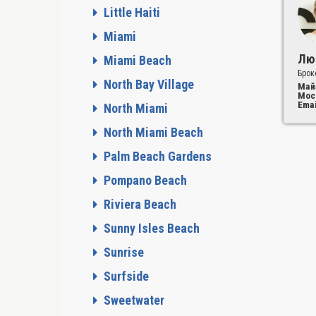
Little Haiti
Miami
Лю
Miami Beach
Брок
North Bay Village
Май
Мос
Emai
North Miami
North Miami Beach
Palm Beach Gardens
Pompano Beach
Riviera Beach
Sunny Isles Beach
Sunrise
Surfside
Sweetwater