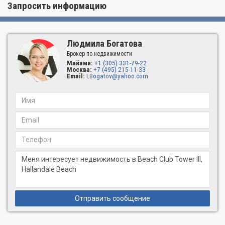
суперсовременной бытовой техникой, ванными с джакузи,
Запросить информацию
окнами от пола до потолка, высокоэффективной системой
центрального кондиционирования и суперсовременными
системами телекоммуникации. Дизайн каждой резиденции
представляет собой вершину элегантного южно-флоридского
Людмила Богатова
стиля жизни, объединяя лучшие достижения современных
Брокер по недвижимости
технологий и беспрецедентной роскоши.
Майами:
+1 (305) 331-79-22
Москва:
+7 (495) 215-11-33
Email:
LBogatov@yahoo.com
Отправить сообщение