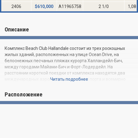
2406
$
610,000
A11965758
2 1/0
1,08
Описание
Комплекс Beach Club Hallandale состоит из трех роскошных
жилых зданий, расположенных на улице Ocean Drive, на
белоснежных песчаных пляжах курорта Халландейл-Бич,
между городами Майами-Бич и Форт-Лодердейл. На
расстоянии короткой поездки от комплекса находятся два
международных аэропорта, два морских порта и всемирно
Читать подробнее
известный торговый центр Aventura Mall. В пешей
доступности от Beach Club Hallandale вы найдете множество
Расположение
первоклассных магазинов, кафе и ресторанов. Почитатели
гольфа будут рады узнать, что всего в 5 минутах езды
находится элитный гольф-клуб Diplomat Resort and Country
Club. А любители дайвинга и снорклинга имеют прекрасную
возможность исследовать яркий подводный мир Южной
Флориды, так как рядом с башнями находится потрясающий
подводный риф.