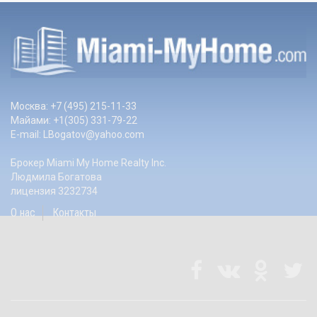
Москва: +7 (495) 215-11-33
Майами: +1(305) 331-79-22
E-mail:
LBogatov@yahoo.com
Брокер Miami My Home Realty Inc.
Людмила Богатова
лицензия 3232734
О нас
Контакты