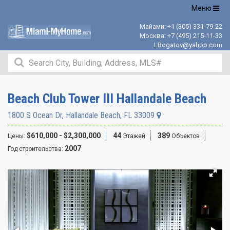
Открыть
Меню
навигацию
Майами:
+1 (305) 331-79-22
Москва:
+7 (495) 215-11-33
LBogatov@yahoo.com
Beach Club Tower III Hallandale Beach
1800 S Ocean Dr
,
Hallandale Beach
,
FL
33009
$610,000 - $2,300,000
44
389
Цены:
Этажей
Объектов
2007
Год строительства: