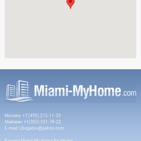
Москва: +7 (495) 215-11-33
Майами: +1(305) 331-79-22
E-mail:
LBogatov@yahoo.com
Брокер Miami My Home Realty Inc.