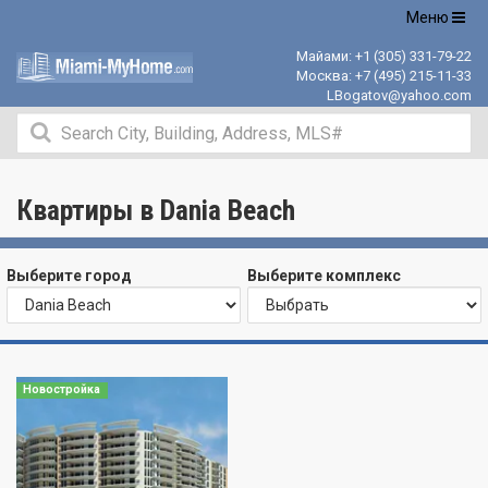
Открыть
Меню
навигацию
Майами:
+1 (305) 331-79-22
Москва:
+7 (495) 215-11-33
LBogatov@yahoo.com
Квартиры в Dania Beach
Выберите город
Выберите комплекс
Новостройка