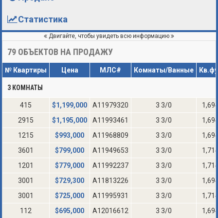
Статистика
Двигайте, чтобы увидеть всю информацию
79
ОБЪЕКТОВ НА ПРОДАЖУ
№ Квартиры
Цена
МЛС#
Комнаты/Ванные
Кв.ф
3 КОМНАТЫ
415
$
1,199,000
A11979320
3 3/0
1,69
2915
$
1,195,000
A11993461
3 3/0
1,69
1215
$
993,000
A11968809
3 3/0
1,69
3601
$
799,000
A11949653
3 3/0
1,71
1201
$
779,000
A11992237
3 3/0
1,71
3001
$
729,300
A11813226
3 3/0
1,69
3001
$
725,000
A11995931
3 3/0
1,71
112
$
695,000
A12016612
3 3/0
1,69