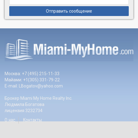
Отправить сообщение
Москва: +7 (495) 215-11-33
Майами: +1(305) 331-79-22
E-mail:
LBogatov@yahoo.com
Брокер Miami My Home Realty Inc.
Людмила Богатова
лицензия 3232734
О нас
Контакты