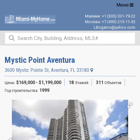
Открыть
Меню
навигацию
Майами:
+1 (305) 331-79-22
Москва:
+7 (495) 215-11-33
LBogatov@yahoo.com
Mystic Point Aventura
3600 Mystic Pointe Dr
,
Aventura
,
FL
33180
$169,000 - $1,199,000
18
311
Цены:
Этажей
Объектов
1999
Год строительства: