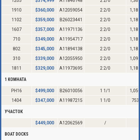
1205
$
374,999
A11846148
2 2/0
1,36
1910
$
360,000
A12059054
2 2/0
1,18
1102
$
359,000
B26023441
2 2/0
1,18
1607
$
357,000
A11971136
2 2/0
1,18
710
$
349,000
A11954717
2 2/0
1,18
802
$
345,000
A11894138
2 2/0
1,18
310
$
339,000
A12055950
2 2/0
1,09
1811
$
329,000
A11973695
2 2/0
1,18
1 КОМНАТА
PH16
$
499,000
B26010056
1 1/1
1,05
1404
$
347,000
A11987215
1 1/0
753
УЧАСТОК
$
449,000
A12062569
/
BOAT DOCKS