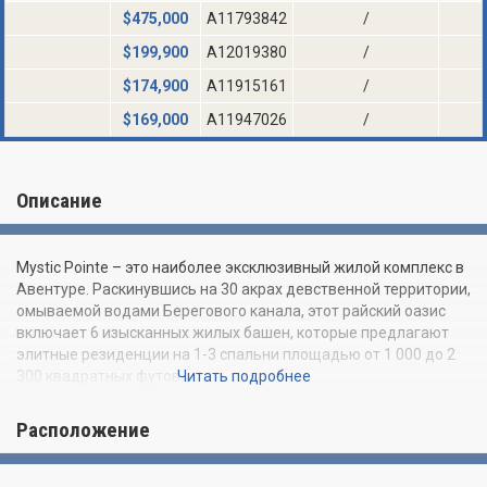
$
475,000
A11793842
/
$
199,900
A12019380
/
$
174,900
A11915161
/
$
169,000
A11947026
/
Описание
Mystic Pointe – это наиболее эксклюзивный жилой комплекс в
Авентуре. Раскинувшись на 30 акрах девственной территории,
омываемой водами Берегового канала, этот райский оазис
включает 6 изысканных жилых башен, которые предлагают
элитные резиденции на 1-3 спальни площадью от 1 000 до 2
300 квадратных футов.
Читать подробнее
Из всех без исключения апартаментов Mystic Pointe Aventura
Расположение
открываются захватывающие виды на океан, город и поля
для гольфа. Каждая башня комплекса может похвастаться
бассейном, сауной и джакузи для резидентов. Также жильцы