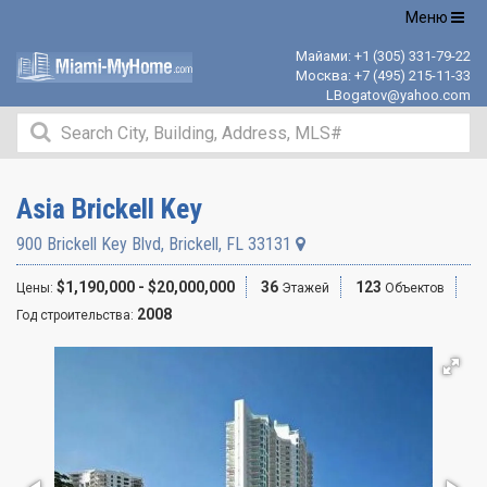
Открыть
Меню
навигацию
Майами:
+1 (305) 331-79-22
Москва:
+7 (495) 215-11-33
LBogatov@yahoo.com
Asia Brickell Key
900 Brickell Key Blvd
,
Brickell
,
FL
33131
$1,190,000 - $20,000,000
36
123
Цены:
Этажей
Объектов
2008
Год строительства: