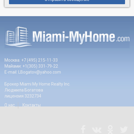
Москва: +7 (495) 215-11-33
Майами: +1(305) 331-79-22
E-mail:
LBogatov@yahoo.com
Брокер Miami My Home Realty Inc.
Людмила Богатова
лицензия 3232734
О нас
Контакты