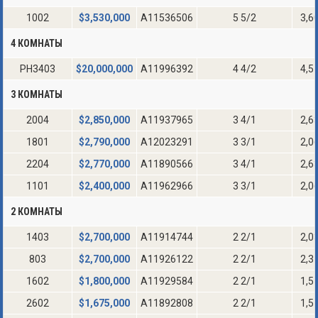
1002
$
3,530,000
A11536506
5 5/2
3,6
4 КОМНАТЫ
PH3403
$
20,000,000
A11996392
4 4/2
4,5
3 КОМНАТЫ
2004
$
2,850,000
A11937965
3 4/1
2,6
1801
$
2,790,000
A12023291
3 3/1
2,0
2204
$
2,770,000
A11890566
3 4/1
2,6
1101
$
2,400,000
A11962966
3 3/1
2,0
2 КОМНАТЫ
1403
$
2,700,000
A11914744
2 2/1
2,0
803
$
2,700,000
A11926122
2 2/1
2,3
1602
$
1,800,000
A11929584
2 2/1
1,5
2602
$
1,675,000
A11892808
2 2/1
1,5