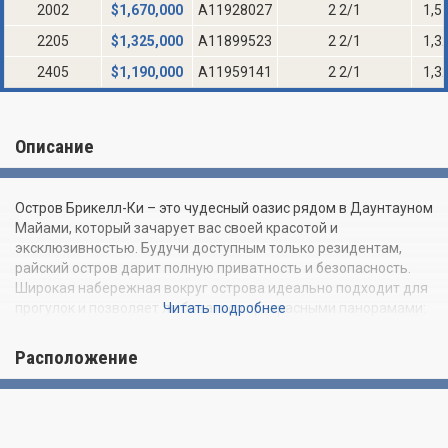
2002
$
1,670,000
A11928027
2 2/1
1,5
2205
$
1,325,000
A11899523
2 2/1
1,3
2405
$
1,190,000
A11959141
2 2/1
1,3
Описание
Остров Брикелл-Ки – это чудесный оазис рядом в Даунтауном
Майами, который зачарует вас своей красотой и
эксклюзивностью. Будучи доступным только резидентам,
райский остров дарит полную приватность и безопасность.
Широкая набережная вокруг острова идеально подходит для
прогулок и позволяет любоваться прекрасными панорамами:
Читать подробнее
Даунтауна на западе, Брикелла на юго-западе, Саус-Бич и
Фишер-Айленда на северо-востоке.
Расположение
Asia Brickell Key Condo – это жемчужина острова,
предлагающая потрясающие резиденции на 2, 3 и 4 спальни
размером с королевские апартаменты. Будучи названным в
честь самого большого континента в мире, комплекс