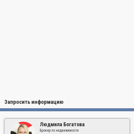
гаражом для всех резидентов, бассейном и другими
удобствами. Расположенная рядом глубоководная гавань
Waterways Marina предлагает стоянки для яхт и доступ к
Береговому каналу.
Комплекс Mariner Village Aventura уютно расположен вдоль
искрящихся водных путей в самом сердце Авентуры,
предлагая резидентам быстрый доступ к прекрасным пляжам
Голден-Бич, популярному торговому центру Aventura Mall и
другим достопримечательностям Южной Флориды.
Запросить информацию
Людмила Богатова
Брокер по недвижимости