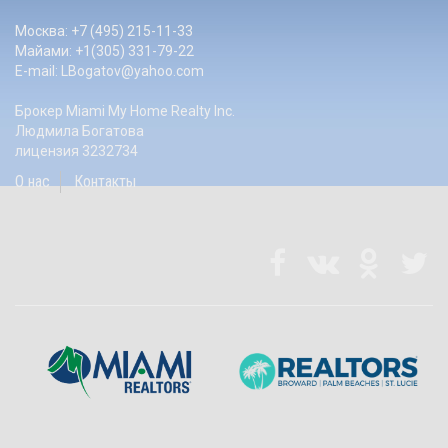
Москва: +7 (495) 215-11-33
Майами: +1(305) 331-79-22
E-mail:
LBogatov@yahoo.com
Брокер Miami My Home Realty Inc.
Людмила Богатова
лицензия 3232734
О нас
Контакты