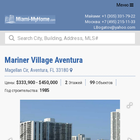
Открыть
Меню
навигацию
Майами:
+1 (305) 331-79-22
Москва:
+7 (495) 215-11-33
LBogatov@yahoo.com
Mariner Village Aventura
Magellan Cir
,
Aventura
,
FL
33180
$333,900 - $450,000
2
99
Цены:
Этажей
Объектов
1985
Год строительства: