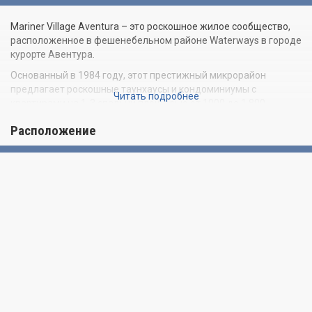
Mariner Village Aventura – это роскошное жилое сообщество,
расположенное в фешенебельном районе Waterways в городе
курорте Авентура.
Основанный в 1984 году, этот престижный микрорайон
предлагает роскошные таунхаусы и кондоминиумы с
Читать подробнее
квартирами на 1-3 спальни площадью от 1000 до 1 800
квадратных футов.
Расположение
Mariner Village условно поделен на две части: Mariner Village
Gardens, где расположены кондоминиумы, включающие в
общей сложности 108 квартир, и Mariner Village Townhomes,
предлагающий 99 двухэтажных таунхаусов.
Многие дома в Mariner Village были полностью
модернизированы и могут похвастаться высококлассными
полами из дерева или керамической плитки, встроенными
гардеробными комнатами, энергосберегающей бытовой
техникой, гранитными столешницами, мраморными
туалетными столиками в ванных, приватными хозяйскими
апартаментами и огромными крытыми террасами.
Закрытая охраняемая территория Mariner Village располагает