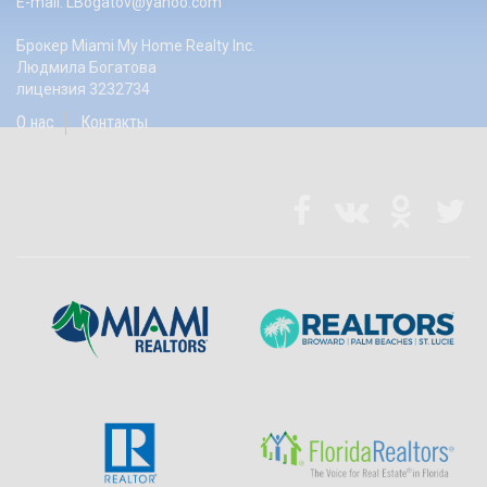
E-mail:
LBogatov@yahoo.com
Брокер Miami My Home Realty Inc.
Людмила Богатова
лицензия 3232734
О нас
Контакты