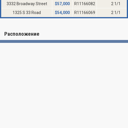
3332 Broadway Street
$
57,000
R11166082
2 1/1
1325 S 33 Road
$
54,000
R11166069
2 1/1
Расположение