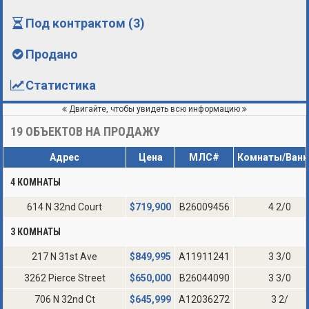
Под контрактом (3)
Продано
Статистика
Двигайте, чтобы увидеть всю информацию
19
ОБЪЕКТОВ НА ПРОДАЖУ
Адрес
Цена
МЛС#
Комнаты/Ван
4 КОМНАТЫ
614 N 32nd Court
$
719,900
B26009456
4 2/0
3 КОМНАТЫ
217 N 31st Ave
$
849,995
A11911241
3 3/0
3262 Pierce Street
$
650,000
B26044090
3 3/0
706 N 32nd Ct
$
645,999
A12036272
3 2/