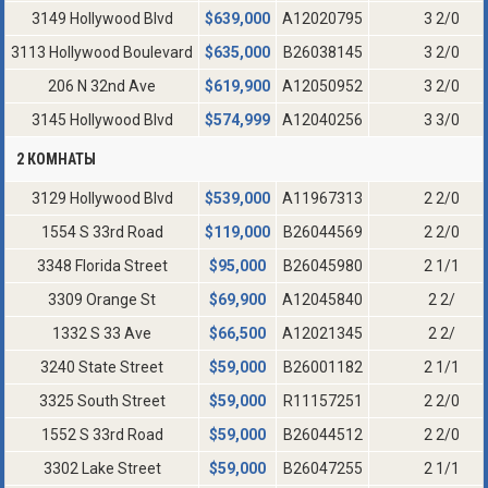
3149 Hollywood Blvd
$
639,000
A12020795
3 2/0
3113 Hollywood Boulevard
$
635,000
B26038145
3 2/0
206 N 32nd Ave
$
619,900
A12050952
3 2/0
3145 Hollywood Blvd
$
574,999
A12040256
3 3/0
2 КОМНАТЫ
3129 Hollywood Blvd
$
539,000
A11967313
2 2/0
1554 S 33rd Road
$
119,000
B26044569
2 2/0
3348 Florida Street
$
95,000
B26045980
2 1/1
3309 Orange St
$
69,900
A12045840
2 2/
1332 S 33 Ave
$
66,500
A12021345
2 2/
3240 State Street
$
59,000
B26001182
2 1/1
3325 South Street
$
59,000
R11157251
2 2/0
1552 S 33rd Road
$
59,000
B26044512
2 2/0
3302 Lake Street
$
59,000
B26047255
2 1/1