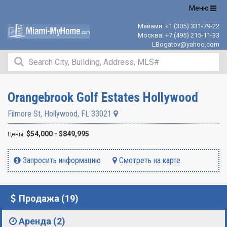
Открыть
Меню
навигацию
Майами:
+1 (305) 331-79-22
Москва:
+7 (495) 215-11-33
LBogatov@yahoo.com
Orangebrook Golf Estates Hollywood
Filmore St
,
Hollywood
,
FL
33021
$54,000 - $849,995
Цены:
Запросить информацию
Смотреть на карте
Продажа (19)
Аренда (2)