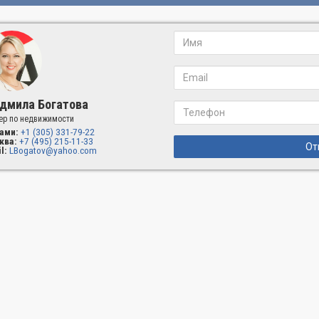
дмила Богатова
ер по недвижимости
ами:
+1 (305) 331-79-22
ква:
+7 (495) 215-11-33
От
l:
LBogatov@yahoo.com