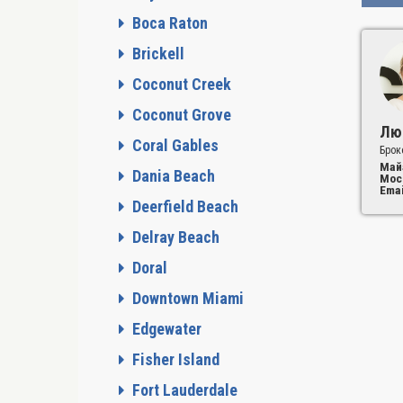
Boca Raton
Brickell
Coconut Creek
Coconut Grove
Лю
Coral Gables
Брок
Май
Dania Beach
Мос
Emai
Deerfield Beach
Delray Beach
Doral
Downtown Miami
Edgewater
Fisher Island
Fort Lauderdale