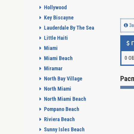
Hollywood
Key Biscayne
За
Lauderdale By The Sea
Little Haiti
Miami
0
ОБ
Miami Beach
Miramar
Рас
North Bay Village
North Miami
North Miami Beach
Pompano Beach
Riviera Beach
Sunny Isles Beach