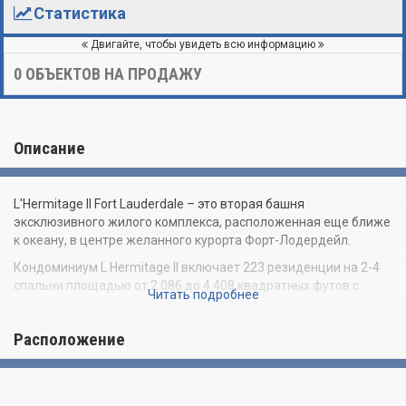
Статистика
Двигайте, чтобы увидеть всю информацию
0
ОБЪЕКТОВ НА ПРОДАЖУ
Описание
L'Hermitage II Fort Lauderdale – это вторая башня
эксклюзивного жилого комплекса, расположенная еще ближе
к океану, в центре желанного курорта Форт-Лодердейл.
Кондоминиум L Hermitage II включает 223 резиденции на 2-4
спальни площадью от 2 086 до 4 408 квадратных футов с
Читать подробнее
обширными террасами и красивыми видами на океан и
Береговой канал.
Расположение
Апартаменты в самом роскошном жилом комплексе Форт-
Лодредейла предлагают несравненный комфорт и
великолепный стиль жизни у самого океана. Резиденции
могут похвастаться обширными 40-футовыми террасами со