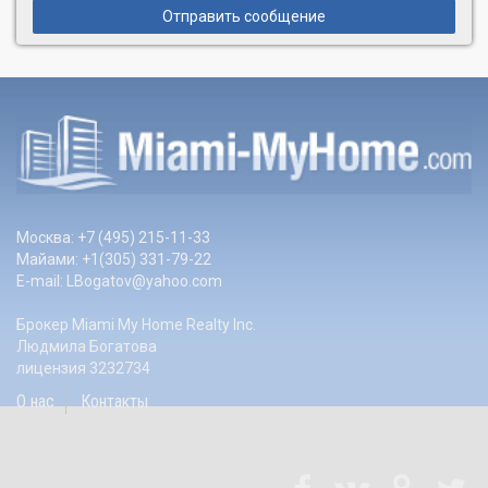
Отправить сообщение
Москва: +7 (495) 215-11-33
Майами: +1(305) 331-79-22
E-mail:
LBogatov@yahoo.com
Брокер Miami My Home Realty Inc.
Людмила Богатова
лицензия 3232734
О нас
Контакты