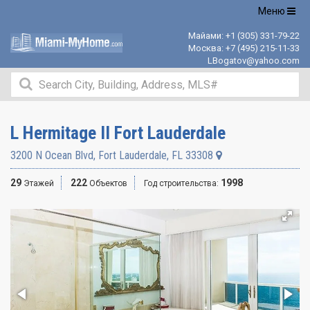
Открыть
Меню
навигацию
Майами:
+1 (305) 331-79-22
Москва:
+7 (495) 215-11-33
LBogatov@yahoo.com
L Hermitage II Fort Lauderdale
3200 N Ocean Blvd
,
Fort Lauderdale
,
FL
33308
29
222
1998
Этажей
Объектов
Год строительства: