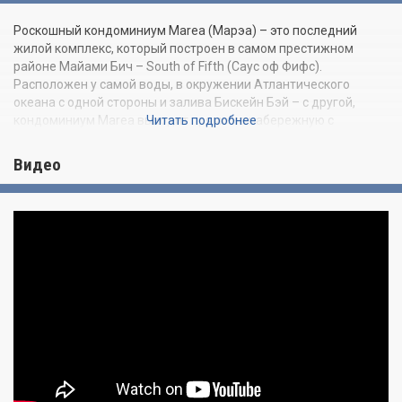
Роскошный кондоминиум Marea (Марэа) – это последний
жилой комплекс, который построен в самом престижном
районе Майами Бич – South of Fifth (Саус оф Фифс).
Расположен у самой воды, в окружении Атлантического
океана с одной стороны и залива Бискейн Бэй – с другой,
кондоминиум Marea выходит прямо на набережную с
Читать подробнее
эксклюзивным причалом для яхт. Marea – это гармония
современной архитектуры и изысканного дизайна в
Видео
атмосфере исключительного спокойствия и комфорта. Проект,
был задуман гениальным Хорхе Перезом, основателем
девелоперской группы Related и воплощен в жизнь
архитекторами известнейшей компании Sieger-Suarez
Architects. Дизайном интерьеров займется звездный дуэт
Yabu Pushelberg, а ландшафтом прилегающей территории –
знаменитый Enzo Enea.
В величественном фойе здания, дизайн которого также
разработает компания Yabu Pushelberg, будут выставлены
работы современных художников и скульпторов. Riccardo De
Marchi создал изящную стойку портье из плексигласа и стали,
оформил стены фойе, превратив стандартное помещение в
эксклюзивную инсталляцию современного искусства.