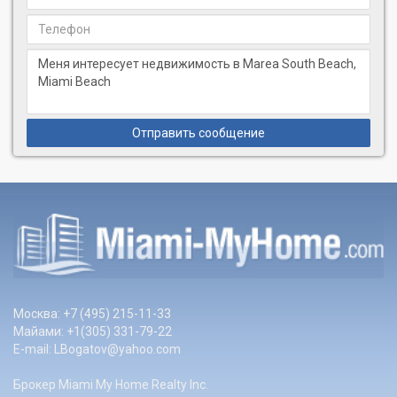
Отправить сообщение
Москва: +7 (495) 215-11-33
Майами: +1(305) 331-79-22
E-mail:
LBogatov@yahoo.com
Брокер Miami My Home Realty Inc.