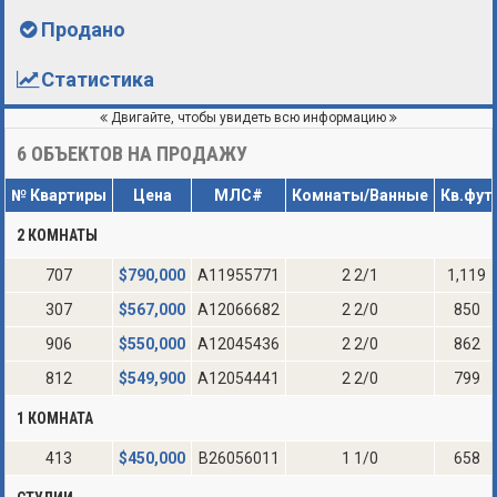
Продано
Статистика
Двигайте, чтобы увидеть всю информацию
6
ОБЪЕКТОВ НА ПРОДАЖУ
№ Квартиры
Цена
МЛС#
Комнаты/Ванные
Кв.фут
2 КОМНАТЫ
707
$
790,000
A11955771
2 2/1
1,119
307
$
567,000
A12066682
2 2/0
850
906
$
550,000
A12045436
2 2/0
862
812
$
549,900
A12054441
2 2/0
799
1 КОМНАТА
413
$
450,000
B26056011
1 1/0
658