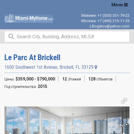
Открыть
Меню
навигацию
Майами:
+1 (305) 331-79-22
Москва:
+7 (495) 215-11-33
LBogatov@yahoo.com
Le Parc At Brickell
1600 Southwest 1st Avenue
,
Brickell
,
FL
33129
$359,000 - $790,000
12
128
Цены:
Этажей
Объектов
2015
Год строительства: