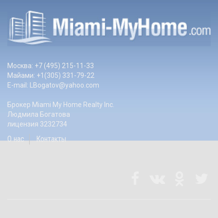
Москва: +7 (495) 215-11-33
Майами: +1(305) 331-79-22
E-mail:
LBogatov@yahoo.com
Брокер Miami My Home Realty Inc.
Людмила Богатова
лицензия 3232734
О нас
Контакты