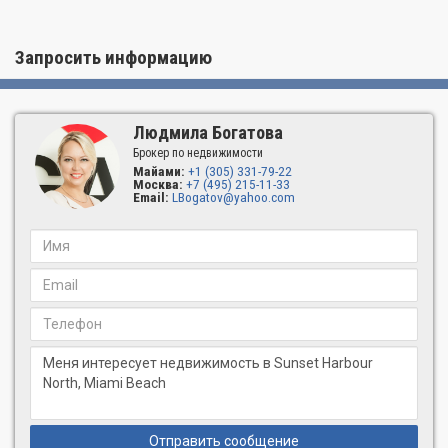
класса и находится в элитном районе Саус-Бич, стоимость
резиденций в нем является более доступной, чем в других
аналогичных зданиях.
Запросить информацию
Специалисты Bogatov Realty с радостью ответят на все ваши
вопросы и помогут вам приобрести резиденцию в Sunset
Harbour North, в соответствии со всеми вашим пожеланиям.
Людмила Богатова
Брокер по недвижимости
Майами:
+1 (305) 331-79-22
Москва:
+7 (495) 215-11-33
Email:
LBogatov@yahoo.com
Отправить сообщение