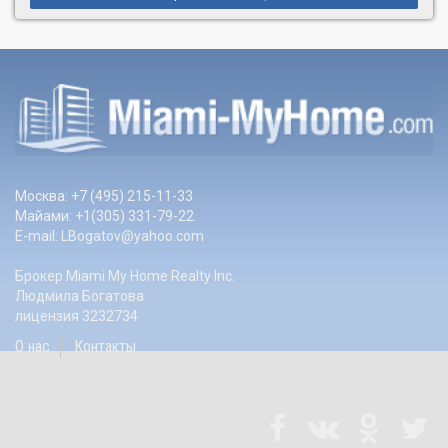
Москва: +7 (495) 215-11-33
Майами: +1(305) 331-79-22
E-mail:
LBogatov@yahoo.com
Брокер Miami My Home Realty Inc.
Людмила Богатова
лицензия 3232734
О нас
Контакты