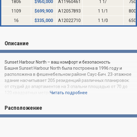
1806
$
950,000
A11960461
1 1/
750
1109
$
699,900
A12057893
1 1/1
800
16
$
335,000
A12022710
1 1/0
650
Описание
Sunset Harbour North – ваш комфорт и безопасность
Башня Sunset Harbour North была построена в 1996 году и
расположена в фешенебельном районе Саус-Бич. 23-этажное
здание насчитывает 205 резиденций различных планировок:
от студий до апартаментов на 3 спальни площадью от 70 до
120 квадратных метров.
Читать подробнее
Архитектором проекта выступил Хайме Шапиро, а
Расположение
застройщиком – компания Pacific International Equities.
Привлекательные очертания башни гармонично сочетаются с
ее внутренним современным и функциональным
наполнением. Каждая резиденция располагает собственной
террасой, на которую ведут стеклянные раздвижные двери от