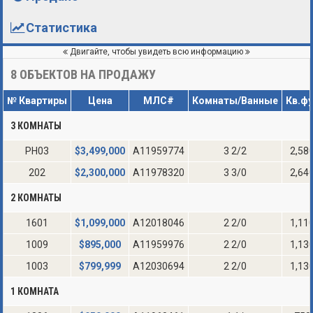
Статистика
Двигайте, чтобы увидеть всю информацию
8
ОБЪЕКТОВ НА ПРОДАЖУ
№ Квартиры
Цена
МЛС#
Комнаты/Ванные
Кв.ф
3 КОМНАТЫ
PH03
$
3,499,000
A11959774
3 2/2
2,58
202
$
2,300,000
A11978320
3 3/0
2,64
2 КОМНАТЫ
1601
$
1,099,000
A12018046
2 2/0
1,11
1009
$
895,000
A11959976
2 2/0
1,13
1003
$
799,999
A12030694
2 2/0
1,13
1 КОМНАТА