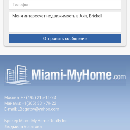
балкон из гостиных и спален
КУХНИ:
- ультрасовременная бытовая техника из нержавеющей стали
- стильная европейская мебель
- рабочие поверхности их элитного импортного камня
Отправить сообщение
ВАННЫЕ:
- современная мебель в европейском стиле
- туалетные столики из импортного камня
- дизайнерские зеркала
- полы из элитного импортного камня
- отдельные ванны и душевые в главных ванных.
Москва: +7 (495) 215-11-33
Майами: +1(305) 331-79-22
E-mail:
LBogatov@yahoo.com
Брокер Miami My Home Realty Inc.
Людмила Богатова