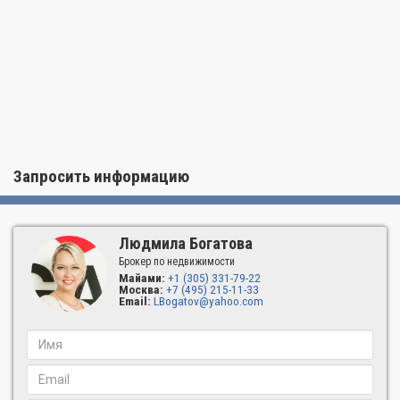
- круглосуточный фитнес-центр
- wellness-центр с йогой, пилатесом, аэробикой
- бизнес-центр
- стильная лаунж-зона с плазменным телевизором
- бильярдный зал и бар-бистро
- круглосуточная охрана и консьерж-сервис
Запросить информацию
- парковка с камердинером для резидентов и гостей
- 8 высокоскоростных лифтов.
ОСОБЕННОСТИ РЕЗИДЕНЦИЙ:
Людмила Богатова
Брокер по недвижимости
- высокие потолки (9-12 футов)
Майами:
+1 (305) 331-79-22
Москва:
+7 (495) 215-11-33
- панорамные виды на залив и город
Email:
LBogatov@yahoo.com
- просторные гардеробные комнаты
- экстра-большие балконы с потрясающими видами на
Даунтаун, Корал-Гейблс, Коконат-Гроув и залив Бискейн
- раздвижные стеклянные двери во всю стену, ведущие на