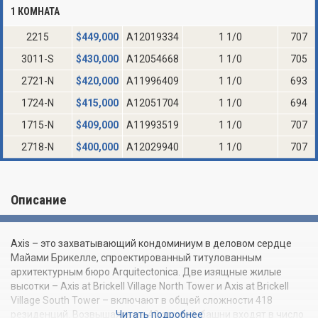
1 КОМНАТА
2215
$
449,000
A12019334
1 1/0
707
3011-S
$
430,000
A12054668
1 1/0
705
2721-N
$
420,000
A11996409
1 1/0
693
1724-N
$
415,000
A12051704
1 1/0
694
1715-N
$
409,000
A11993519
1 1/0
707
2718-N
$
400,000
A12029940
1 1/0
707
Описание
Axis – это захватывающий кондоминиум в деловом сердце
Майами Брикелле, спроектированный титулованным
архитектурным бюро Arquitectonica. Две изящные жилые
высотки – Axis at Brickell Village North Tower и Axis at Brickell
Village South Tower – включают в общей сложности 418
резиденций. Возвышаясь на 40 этажей, башни входят в число
Читать подробнее