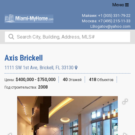
Открыть
Меню
навигацию
Майами:
+1 (305) 331-79-22
Москва:
+7 (495) 215-11-33
LBogatov@yahoo.com
Axis Brickell
1111 SW 1st Ave
,
Brickell
,
FL
33130
$400,000 - $750,000
40
418
Цены:
Этажей
Объектов
2008
Год строительства: