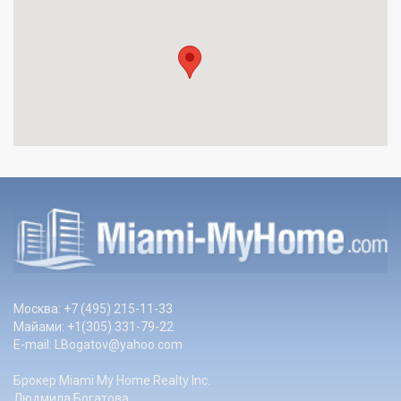
Москва: +7 (495) 215-11-33
Майами: +1(305) 331-79-22
E-mail:
LBogatov@yahoo.com
Брокер Miami My Home Realty Inc.
Людмила Богатова