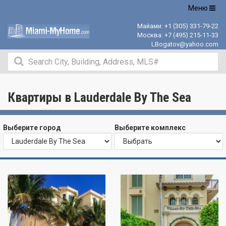
Открыть
Меню
навигацию
Майами:
+1 (305) 331-79-22
Москва:
+7 (495) 215-11-33
LBogatov@yahoo.com
Квартиры в Lauderdale By The Sea
Выберите город
Выберите комплекс