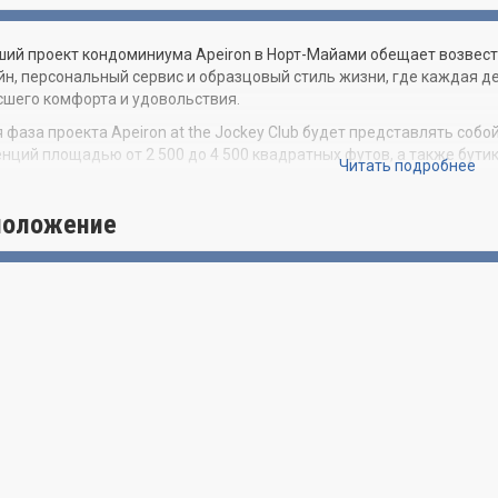
ий проект кондоминиума Apeiron в Норт-Майами обещает возвест
йн, персональный сервис и образцовый стиль жизни, где каждая 
шего комфорта и удовольствия.
 фаза проекта Apeiron at the Jockey Club будет представлять со
нций площадью от 2 500 до 4 500 квадратных футов, а также бутик
Читать подробнее
иниум Apeiron расположится на живописной территории Jockey Clu
ство. Занимая площадь в 22 акра у воды, Jockey Club предлагает
положение
рающуюся от Ки-Бискейн до Голден-Бич.
гам Apeiron at the Jockey Club будет глубоководная гаванью на 38
вительный центр, теннисные корты, бассейны, спа, зоны отдыха п
лассные рестораны.
n at the Jockey Club задуман как динамичное жилое пространство,
евзойденные удобства, отдых и развлечения, культура и искусств
ения здоровья, благополучия и молодости.