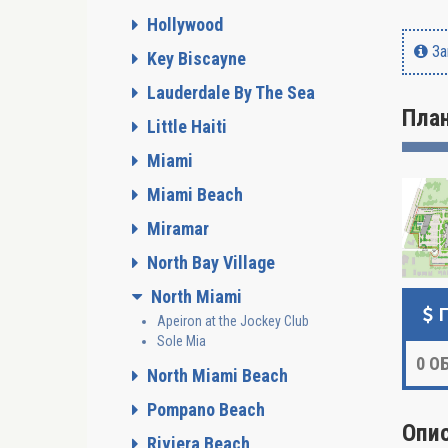
Hollywood
За
Key Biscayne
Lauderdale By The Sea
Пла
Little Haiti
Miami
Miami Beach
Miramar
North Bay Village
North Miami
Apeiron at the Jockey Club
Sole Mia
0
ОБ
North Miami Beach
Pompano Beach
Опи
Riviera Beach