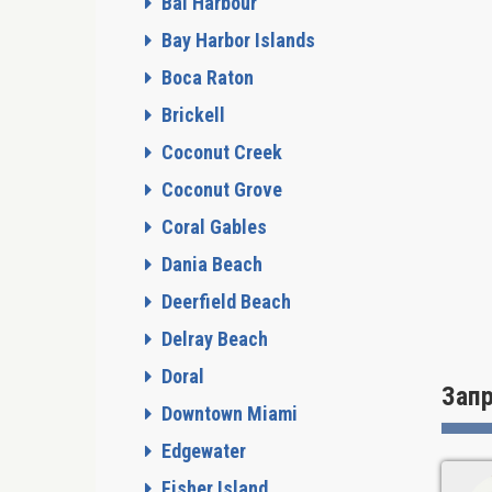
Bal Harbour
Bay Harbor Islands
Boca Raton
Brickell
Coconut Creek
Coconut Grove
Coral Gables
Dania Beach
Deerfield Beach
Delray Beach
Doral
Зап
Downtown Miami
Edgewater
Fisher Island