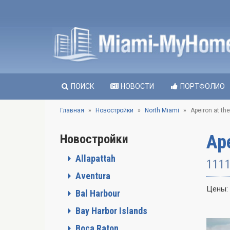
ПОИСК
НОВОСТИ
ПОРТФОЛИО
Главная
Новостройки
North Miami
Apeiron at th
Ape
Новостройки
Allapattah
1111
Aventura
Цены:
Bal Harbour
Bay Harbor Islands
Boca Raton