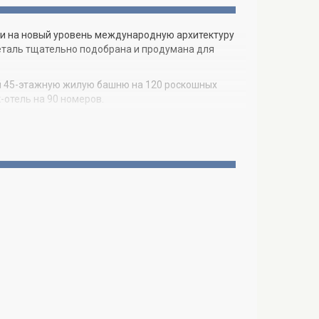
и на новый уровень международную архитектуру
деталь тщательно подобрана и продумана для
бой 45-этажную жилую башню на 120 роскошных
-отель на 90 номеров.
b, вдохнув новую жизнь в элитное клубное
 обширную панораму залива Бискейн и океана,
 стоянок для крупногабаритных яхт, роскошный
осреди живописной тропической природы, а также
 где будут переплетаться сервис мирового класса
о. Это идеальное место для поддержания и