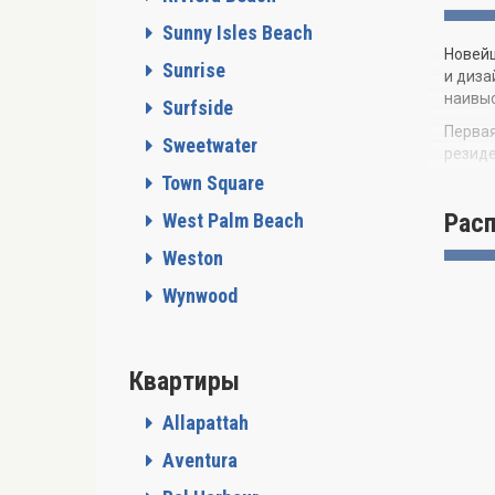
Sunny Isles Beach
Новейш
Sunrise
и диза
наивыс
Surfside
Первая
Sweetwater
резиде
Town Square
Кондом
сообще
Рас
West Palm Beach
прости
Weston
К услу
оздоро
Wynwood
первок
Apeiro
и непр
Квартиры
сохран
Allapattah
Aventura