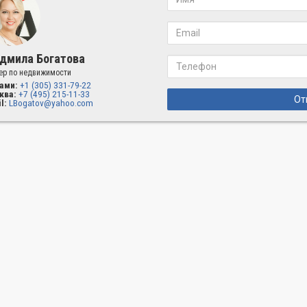
дмила Богатова
ер по недвижимости
ами:
+1 (305) 331-79-22
ква:
+7 (495) 215-11-33
От
l:
LBogatov@yahoo.com