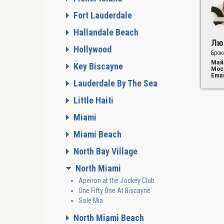
Fort Lauderdale
Hallandale Beach
Лю
Hollywood
Брок
Май
Key Biscayne
Мос
Emai
Lauderdale By The Sea
Little Haiti
Miami
Miami Beach
North Bay Village
North Miami
Apeiron at the Jockey Club
One Fifty One At Biscayne
Sole Mia
North Miami Beach