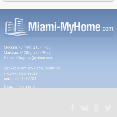
Москва: +7 (495) 215-11-33
Майами: +1(305) 331-79-22
E-mail:
LBogatov@yahoo.com
Брокер Miami My Home Realty Inc.
Людмила Богатова
лицензия 3232734
О нас
Контакты