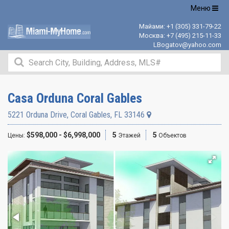
Открыть
Меню
навигацию
Майами:
+1 (305) 331-79-22
Москва:
+7 (495) 215-11-33
LBogatov@yahoo.com
Casa Orduna Coral Gables
5221 Orduna Drive
,
Coral Gables
,
FL
33146
$598,000 - $6,998,000
5
5
Цены:
Этажей
Объектов