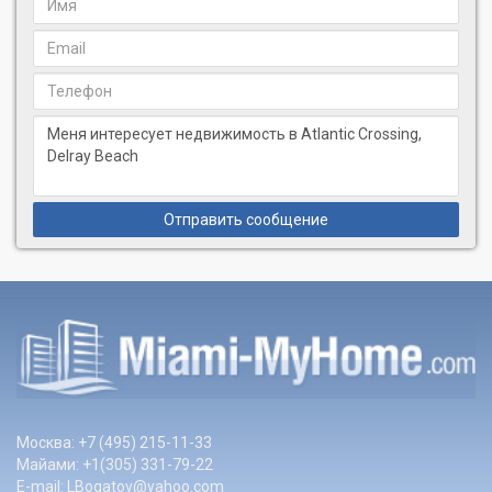
Отправить сообщение
Москва: +7 (495) 215-11-33
Майами: +1(305) 331-79-22
E-mail:
LBogatov@yahoo.com