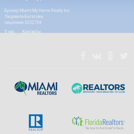
Брокер Miami My Home Realty Inc.
Людмила Богатова
лицензия 3232734
О нас
Контакты