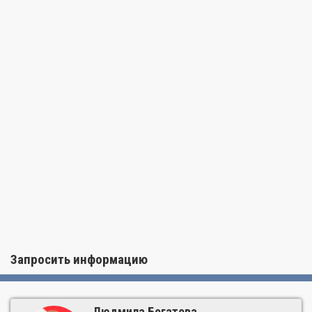
Островок шеф-повара со специально оборудованной
кухней с итальянской мебелью
Поверхность для приготовления еды
Скрытая посудомоечная машина Miele
Холодильник / морозильник SubZero
Винный погреб SubZero
Запросить информацию
Людмила Богатова