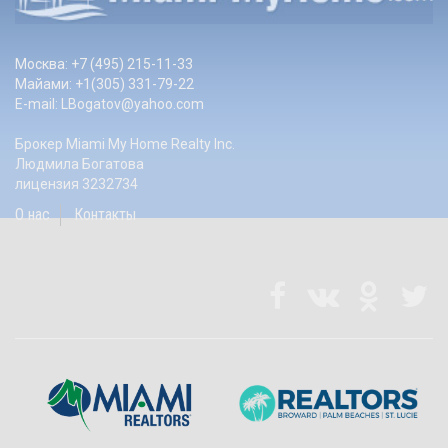
Москва: +7 (495) 215-11-33
Майами: +1(305) 331-79-22
E-mail:
LBogatov@yahoo.com
Брокер Miami My Home Realty Inc.
Людмила Богатова
лицензия 3232734
О нас
Контакты