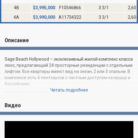
4B
$
3,995,000
F10546866
3 3/1
2,60
4A
$
3,990,000
A11734322
3 3/1
2,60
Описание
Sage Beach Hollywood – эксклюзивный жилой комплекс класса
люкс, предлагающий 24 просторные резиденции с отдельным
лифтом. Все квартиры имеют вид на океан, 2 или 3 спальни. В
комплексе есть 6 пентхаусов с частным доступом на крышу и
бассейнами.
Читать подробнее
КОМПЛЕКС УСЛУГ В ЗДАНИИ:
Концептуальное проектирование от Карлоса Отта
Видео
300 погонных футов пляжной линии
Бассейн с «бескрайными краями» с выходом на пляж
Частные бассейна кабинками для переодевания,
оборудованные баром
Роскошный тропический пейзаж