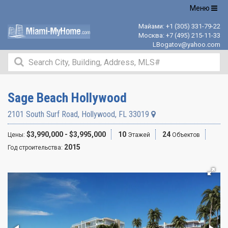
Открыть
Меню
навигацию
Майами:
+1 (305) 331-79-22
Москва:
+7 (495) 215-11-33
LBogatov@yahoo.com
Sage Beach Hollywood
2101 South Surf Road
,
Hollywood
,
FL
33019
$3,990,000 - $3,995,000
10
24
Цены:
Этажей
Объектов
2015
Год строительства: