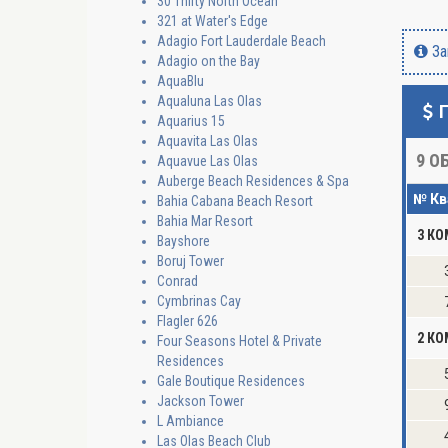
30 Thirty North Ocean
321 at Water's Edge
Adagio Fort Lauderdale Beach
За
Adagio on the Bay
AquaBlu
Aqualuna Las Olas
Aquarius 15
Aquavita Las Olas
9
ОБ
Aquavue Las Olas
Auberge Beach Residences & Spa
№ Кв
Bahia Cabana Beach Resort
Bahia Mar Resort
3 К
Bayshore
Boruj Tower
Conrad
Cymbrinas Cay
Flagler 626
2 К
Four Seasons Hotel & Private
Residences
Gale Boutique Residences
Jackson Tower
L Ambiance
Las Olas Beach Club