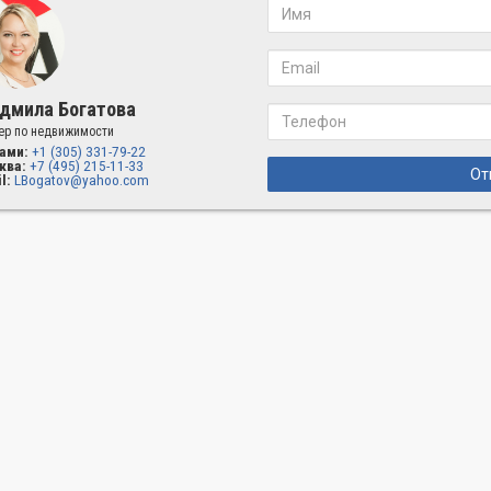
дмила Богатова
ер по недвижимости
ами:
+1 (305) 331-79-22
ква:
+7 (495) 215-11-33
От
l:
LBogatov@yahoo.com