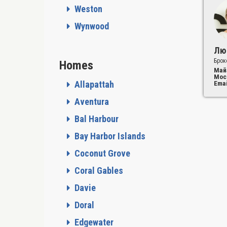
Weston
Wynwood
Лю
Брок
Homes
Май
Мос
Allapattah
Emai
Aventura
Bal Harbour
Bay Harbor Islands
Coconut Grove
Coral Gables
Davie
Doral
Edgewater