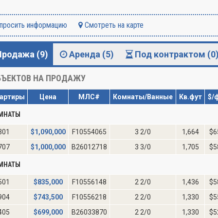
просить информацию
Смотреть на карте
Продажа (9)
Аренда (5)
Под контрактом (0
ЪЕКТОВ НА ПРОДАЖУ
артиры
Цена
МЛС#
Комнаты/Ванные
Кв.фут
$/
ОМНАТЫ
301
$
1,090,000
F10554065
3 2/0
1,664
$6
707
$
1,000,000
B26012718
3 3/0
1,705
$5
ОМНАТЫ
501
$
835,000
F10556148
2 2/0
1,436
$5
904
$
743,500
F10556218
2 2/0
1,330
$5
405
$
699,000
B26033870
2 2/0
1,330
$5