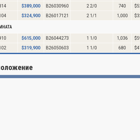
314
$
389,000
B26030960
2 2/0
740
$5
104
$
324,900
B26017121
2 1/1
1,000
$3
МНАТА
910
$
615,000
B26044273
1 1/0
1,036
$5
102
$
319,900
B26050603
1 1/0
680
$4
положение