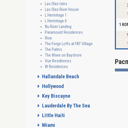
Las Olas Isles
Las Olas River House
L Hermitage 1
L Hermitage II
1 КО
Nu River Landing
Paramount Residences
Riva
The Forge Lofts at FAT Village
The Palms
The Wave on Bayshore
Рас
Vue Residences
W Residences
Hallandale Beach
Hollywood
Key Biscayne
Lauderdale By The Sea
Little Haiti
Miami