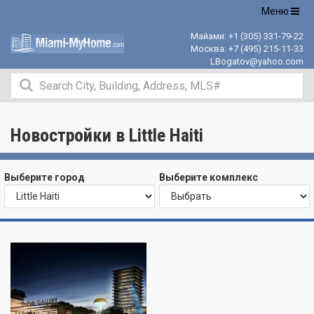
Открыть
Меню
навигацию
Майами:
+1 (305) 331-79-22
Москва:
+7 (495) 215-11-33
LBogatov@yahoo.com
Новостройки в Little Haiti
Выберите город
Выберите комплекс