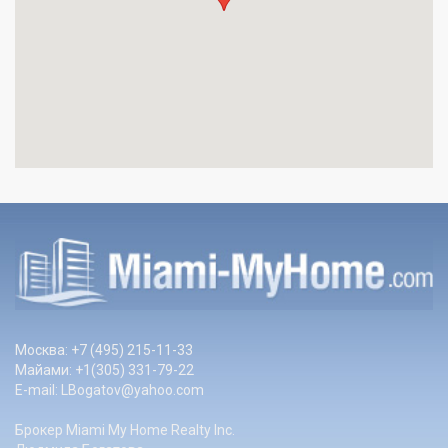
Москва: +7 (495) 215-11-33
Майами: +1(305) 331-79-22
E-mail:
LBogatov@yahoo.com
Брокер Miami My Home Realty Inc.