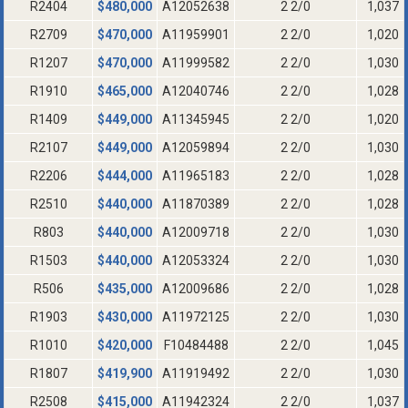
R2404
$
480,000
A12052638
2 2/0
1,037
R2709
$
470,000
A11959901
2 2/0
1,020
R1207
$
470,000
A11999582
2 2/0
1,030
R1910
$
465,000
A12040746
2 2/0
1,028
R1409
$
449,000
A11345945
2 2/0
1,020
R2107
$
449,000
A12059894
2 2/0
1,030
R2206
$
444,000
A11965183
2 2/0
1,028
R2510
$
440,000
A11870389
2 2/0
1,028
R803
$
440,000
A12009718
2 2/0
1,030
R1503
$
440,000
A12053324
2 2/0
1,030
R506
$
435,000
A12009686
2 2/0
1,028
R1903
$
430,000
A11972125
2 2/0
1,030
R1010
$
420,000
F10484488
2 2/0
1,045
R1807
$
419,900
A11919492
2 2/0
1,030
R2508
$
415,000
A11942324
2 2/0
1,037