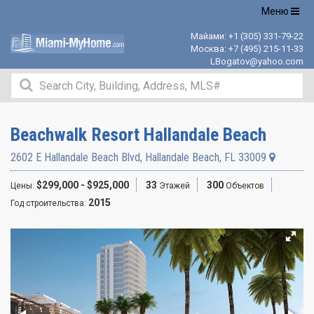
Открыть
Меню
навигацию
Майами:
+1 (305) 331-79-22
Москва:
+7 (495) 215-11-33
LBogatov@yahoo.com
Beachwalk Resort Hallandale Beach
2602 E Hallandale Beach Blvd
,
Hallandale Beach
,
FL
33009
$299,000 - $925,000
33
300
Цены:
Этажей
Объектов
2015
Год строительства: