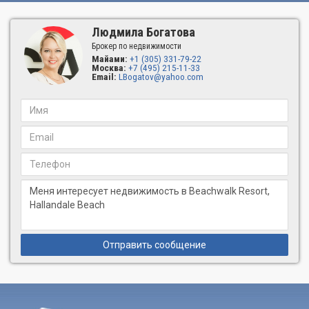
отличаются просторной, открытой планировкой и
первоклассным дизайном. Вы сможете по достоинству
Людмила Богатова
оценить исключительный уровень гостиничного
Брокер по недвижимости
обслуживания с круглосуточной доставкой еды и напитков,
Майами:
+1 (305) 331-79-22
уборкой квартир, консьерж-сервисом и бесплатным
Москва:
+7 (495) 215-11-33
Email:
LBogatov@yahoo.com
автотранспортом до пляжного клуба. Полный спектр услуг
доступен как владельцам квартир, так и постояльцам
резиденций гостиничного типа.
УСЛУГИ И УДОБСТВА
Пейзажный бассейн с видом на Береговой канал
Потрясающая открытая терраса с пейзажным
бассейном на 34-м этаже здания с видом на
Атлантический океан
Современный полностью оборудованный фитнес-центр
с кардио-зоной и видом на Береговой канал
Ресторан у воды вдоль Берегового канала
Супермаркет
Отправить сообщение
Спа-центр с раздельными саунами и помещениями для
переодевания
Бесплатный автотранспорт до частного пляжного клуба
Уборка квартир, стирка и химчистка