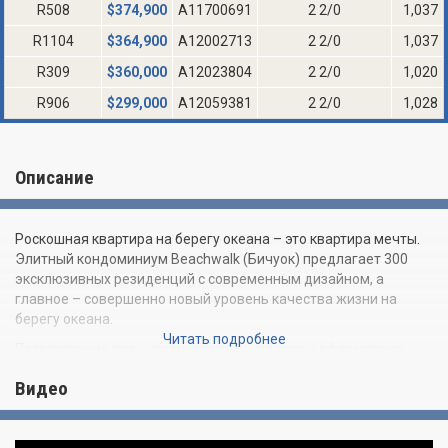
R508
$
374,900
A11700691
2 2/0
1,037
R1104
$
364,900
A12002713
2 2/0
1,037
R309
$
360,000
A12023804
2 2/0
1,020
R906
$
299,000
A12059381
2 2/0
1,028
Описание
Роскошная квартира на берегу океана – это квартира мечты.
Элитный кондоминиум Beachwalk (Бичуок) предлагает 300
эксклюзивных резиденций с современным дизайном, а
главное – совершенно новый уровень качества жизни на
берегу океана.
Читать подробнее
Потрясающие виды, великолепная отделка и оформление
резиденций, первоклассный сервис – вот основные
Видео
составляющие успеха кондоминиума Beachwalk. В двух- и
трехэтажных резиденциях открытой планировки – окна во
всю стену, большие балконы со стеклянным ограждением,