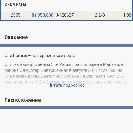
2 КОМНАТЫ
2805
$
1,350,000
A12062711
2 2/0
1,08
Описание
One Paraiso – на вершине комфорта
Элитный кондоминиум One Paraiso расположен в Майами, в
районе Эджуотер. Завершенная в августе 2018 года, башня
One Paraiso возвышается на 53 этажа и включает в себя 276
резиденций на 1, 2 и 3 спальни, а также роскошные пентхаусы.
Читать подробнее
Площадь апартаментов варьируется от 104 до 174
квадратных метров, а из их окон открывается потрясающий
Расположение
беспрепятственный вид на Атлантический океан и залив
Бискейн. Шикарная башня One Paraiso стала результатом
сотрудничества между известным архитектурным бюро
Arquitectonica, знаменитым дизайнером интерьеров Пьеро
Лиссони и звездным ландшафтным дизайнером Энцо Энеа.
One Paraiso предлагает уникальный стиль жизни в атмосфере