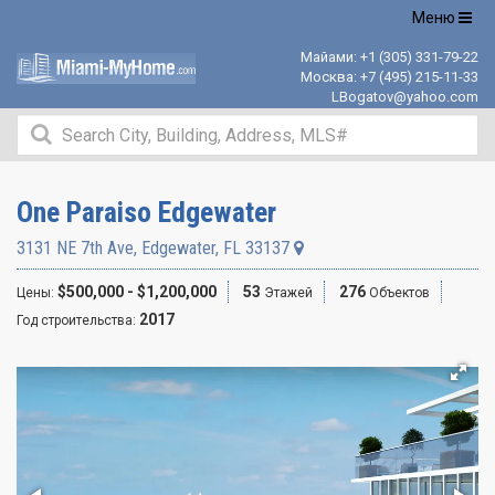
Открыть
Меню
навигацию
Майами:
+1 (305) 331-79-22
Москва:
+7 (495) 215-11-33
LBogatov@yahoo.com
One Paraiso Edgewater
3131 NE 7th Ave
,
Edgewater
,
FL
33137
$500,000 - $1,200,000
53
276
Цены:
Этажей
Объектов
2017
Год строительства: