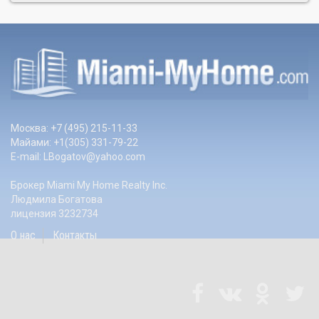
Москва: +7 (495) 215-11-33
Майами: +1(305) 331-79-22
E-mail:
LBogatov@yahoo.com
Брокер Miami My Home Realty Inc.
Людмила Богатова
лицензия 3232734
О нас
Контакты