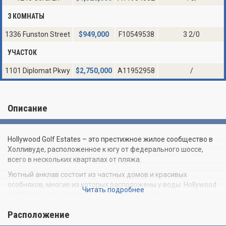
3 КОМНАТЫ
1336 Funston Street
$
949,000
F10549538
3 2/0
УЧАСТОК
1101 Diplomat Pkwy
$
2,750,000
A11952958
/
Описание
Hollywood Golf Estates – это престижное жилое сообщество в
Холливуде, расположенное к югу от федерального шоссе,
всего в нескольких кварталах от пляжа.
Уютный анклав состоит из частных домов и красивых
особняков, многие из которых расположены у воды. Hollywood
Читать подробнее
Golf Estates может предложить дома, насчитывающие от
одной до шести спален, площадью от 1 612 до 8 310
Расположение
квадратных футов. Площадь участков колеблется от 6 992 до
28 570 квадратных футов.