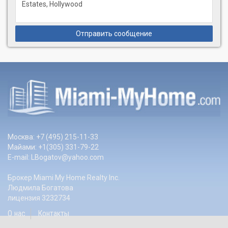
Отправить сообщение
Москва: +7 (495) 215-11-33
Майами: +1(305) 331-79-22
E-mail:
LBogatov@yahoo.com
Брокер Miami My Home Realty Inc.
Людмила Богатова
лицензия 3232734
О нас
Контакты