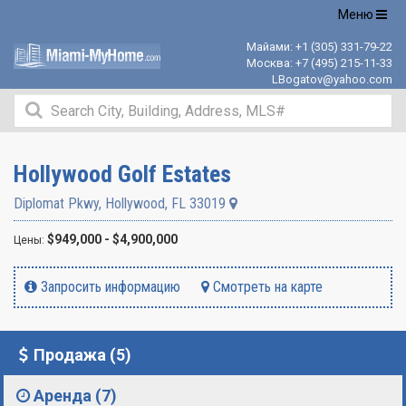
Открыть
Меню
навигацию
Майами:
+1 (305) 331-79-22
Москва:
+7 (495) 215-11-33
LBogatov@yahoo.com
Hollywood Golf Estates
Diplomat Pkwy
,
Hollywood
,
FL
33019
$949,000 - $4,900,000
Цены:
Запросить информацию
Смотреть на карте
Продажа (5)
Аренда (7)