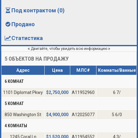
Под контрактом (0)
Продано
Статистика
Двигайте, чтобы увидеть всю информацию
5
ОБЪЕКТОВ НА ПРОДАЖУ
Адрес
Цена
МЛС#
Комнаты/Ванные
6 КОМНАТ
1101 Diplomat Pkwy
$
2,750,000
A11952960
6 7/
5 КОМНАТ
850 Washington St
$
4,900,000
A12025077
5 6/0
4 КОМНАТЫ
1245 Coral Ln
$
1,520,000
A11954552
4 3/