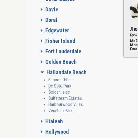
Davie
Doral
Лю
Edgewater
Брок
Fisher Island
Май
Мос
Emai
Fort Lauderdale
Golden Beach
Hallandale Beach
Beacon Office
De Soto Park
Golden Isles
Gulfstream Estates
Harbourwood Villas
Venetian Park
Hialeah
Hollywood