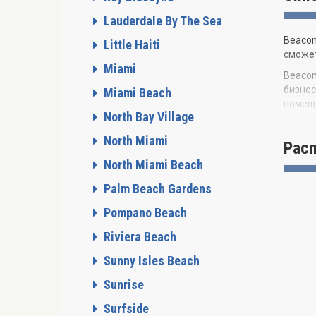
Lauderdale By The Sea
Beacon
Little Haiti
сможет
Miami
Beacon
бизнес
Miami Beach
помеще
North Bay Village
Общест
North Miami
распол
Рас
Офисно
North Miami Beach
шопинг
Palm Beach Gardens
делает
Gulfst
Pompano Beach
Халла
Riviera Beach
Sunny Isles Beach
Sunrise
Surfside