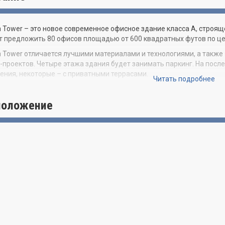
 Tower – это новое современное офисное здание класса А, строя
 предложить 80 офисов площадью от 600 квадратных футов по цен
 Tower отличается лучшими материалами и технологиями, а такж
-проектов. Четыре этажа здания будет занимать паркинг. На пос
ния, некоторые – с приватными террасами.
Читать подробнее
венные зоны Beacon Tower выдержаны в современном стиле и обо
агается конференц-зал и лаунж-зона для поддержания наиболее 
положение
е здание Beacon Tower строится поблизости от главных аэропорто
а, спортивных событий и развлечений. Расположение премиум-кла
 новострой высоко востребованным и идеальным для бизнеса. Пр
ream Park с ипподромом и казино. В нескольких минутах езды рас
ндейл.