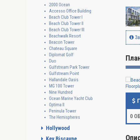
2000 Ocean
Accesso Office Building
Beach Club Tower I
Beach Club Tower II
Beach Club Tower III
Beachwalk Resort
За
Beacon Tower
Chateau Square
Diplomat Golf
Пла
Duo
Gulfstream Park Tower
Gulfstream Point
Hallandale Oasis
MG 100 Tower
Nine Hundred
Ocean Marine Yacht Club
Optima II
Peninula Tower
0
ОБ
The Hemispheres
Hollywood
Опи
Key Biscayne