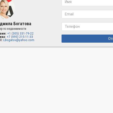
дмила Богатова
ер по недвижимости
ами:
+1 (305) 331-79-22
ква:
+7 (495) 215-11-33
От
l:
LBogatov@yahoo.com