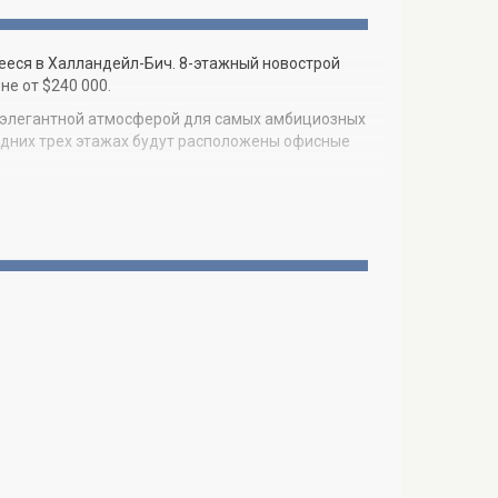
щееся в Халландейл-Бич. 8-этажный новострой
е от $240 000.
е элегантной атмосферой для самых амбициозных
ледних трех этажах будут расположены офисные
рудованы по последним технологиям. В здании
продуктивной и комфортной атмосферы.
в, а также в эпицентре деловой активности,
сса с прямым доступом к бульвару Бискейн
ямо через дорогу находится знаменитый
положены Авентура, Санни-Айлс-Бич и