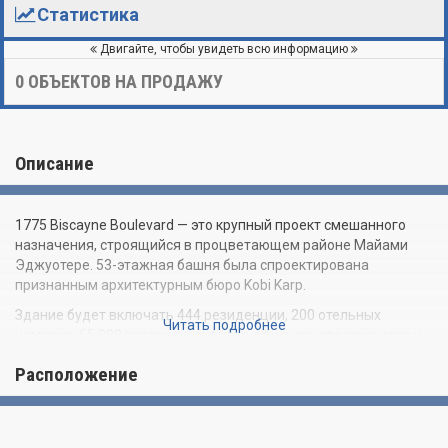
Статистика
Двигайте, чтобы увидеть всю информацию
0
ОБЪЕКТОВ НА ПРОДАЖУ
Описание
1775 Biscayne Boulevard — это крупный проект смешанного
назначения, строящийся в процветающем районе Майами
Эджуотере. 53-этажная башня была спроектирована
признанным архитектурным бюро Kobi Karp.
Здание будет включать 444 резиденции, 200 отельных
Читать подробнее
номеров, 65 000 квадратных футов офисного пространства и
паркинг-гараж на 546 мест. В основании башни будет
Расположение
расположена многоуровневая торговая зона с магазинами и
ресторанами общей площадью около 46 000 квадратных
футов. В распоряжении жильцов кондоминиума будет
бассейн и солярий на крыше.