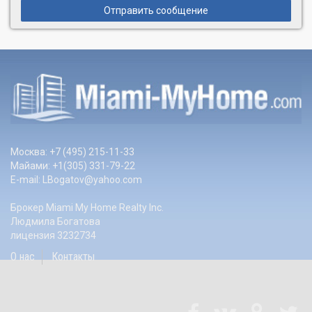
Отправить сообщение
Москва: +7 (495) 215-11-33
Майами: +1(305) 331-79-22
E-mail:
LBogatov@yahoo.com
Брокер Miami My Home Realty Inc.
Людмила Богатова
лицензия 3232734
О нас
Контакты