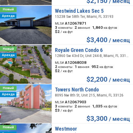
$
2,150
/ месяц
Новый
Westwind Lakes Sec 5
Аренда
15238 Sw 58th Ter, Miami, FL 33193
A12067871
MLS#
3
2
1,840
комнаты
ванные
кв.футов
$2
/ кв.фут
$
3,400
/ месяц
Новый
Royale Green Condo 6
Аренда
12860 Sw 43rd Dr, Unit 244-B, Miami, FL 33175
A12068038
MLS#
2
1
952
комнаты
ванная
кв.футов
$2
/ кв.фут
$
2,200
/ месяц
Новый
Towers North Condo
Аренда
8095 Nw 8th St, Unit 215, Miami, FL 33126
A12067903
MLS#
3
2
1,035
комнаты
ванные
кв.футов
$3
/ кв.фут
$
3,300
/ месяц
Новый
Westmoor