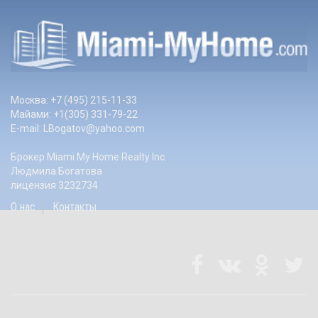
Москва: +7 (495) 215-11-33
Майами: +1(305) 331-79-22
E-mail:
LBogatov@yahoo.com
Брокер Miami My Home Realty Inc.
Людмила Богатова
лицензия 3232734
О нас
Контакты