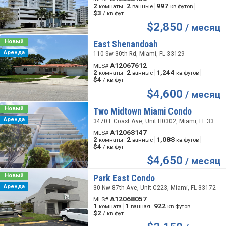
2
2
997
комнаты
ванные
кв.футов
$3
/ кв.фут
$
2,850
/ месяц
Новый
East Shenandoah
Аренда
110 Sw 30th Rd, Miami, FL 33129
A12067612
MLS#
2
2
1,244
комнаты
ванные
кв.футов
$4
/ кв.фут
$
4,600
/ месяц
Новый
Two Midtown Miami Condo
Аренда
3470 E Coast Ave, Unit H0302, Miami, FL 33137
A12068147
MLS#
2
2
1,088
комнаты
ванные
кв.футов
$4
/ кв.фут
$
4,650
/ месяц
Новый
Park East Condo
Аренда
30 Nw 87th Ave, Unit C223, Miami, FL 33172
A12068057
MLS#
1
1
922
комната
ванная
кв.футов
$2
/ кв.фут