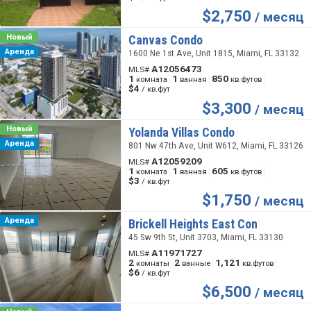
$
2,750
/ месяц
Новый
Canvas Condo
Аренда
1600 Ne 1st Ave, Unit 1815, Miami, FL 33132
A12056473
MLS#
1
1
850
комната
ванная
кв.футов
$4
/ кв.фут
$
3,300
/ месяц
Новый
Yolanda Villas Condo
Аренда
801 Nw 47th Ave, Unit W612, Miami, FL 33126
A12059209
MLS#
1
1
605
комната
ванная
кв.футов
$3
/ кв.фут
$
1,750
/ месяц
Аренда
Brickell Heights East Con
45 Sw 9th St, Unit 3703, Miami, FL 33130
A11971727
MLS#
2
2
1,121
комнаты
ванные
кв.футов
$6
/ кв.фут
$
6,500
/ месяц