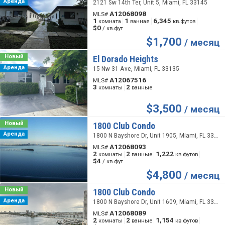
Аренда
2121 Sw 14th Ter, Unit 5, Miami, FL 33145
A12068098
MLS#
1
1
6,345
комната
ванная
кв.футов
$0
/ кв.фут
$
1,700
/ месяц
Новый
El Dorado Heights
Аренда
15 Nw 31 Ave, Miami, FL 33135
A12067516
MLS#
3
2
комнаты
ванные
$
3,500
/ месяц
Новый
1800 Club Condo
Аренда
1800 N Bayshore Dr, Unit 1905, Miami, FL 33132
A12068093
MLS#
2
2
1,222
комнаты
ванные
кв.футов
$4
/ кв.фут
$
4,800
/ месяц
Новый
1800 Club Condo
Аренда
1800 N Bayshore Dr, Unit 1609, Miami, FL 33132
A12068089
MLS#
2
2
1,154
комнаты
ванные
кв.футов