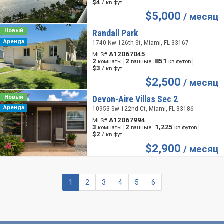
$4
/ кв.фут
$
5,000
/ месяц
Новый
Randall Park
Аренда
1740 Nw 126th St, Miami, FL 33167
A12067045
MLS#
2
2
851
комнаты
ванные
кв.футов
$3
/ кв.фут
$
2,500
/ месяц
Новый
Devon-Aire Villas Sec 2
Аренда
10953 Sw 122nd Ct, Miami, FL 33186
A12067994
MLS#
3
2
1,225
комнаты
ванные
кв.футов
$2
/ кв.фут
$
2,900
/ месяц
1
2
3
4
5
6