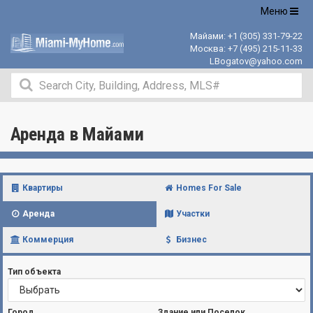
Открыть
Меню
навигацию
Майами:
+1 (305) 331-79-22
Москва:
+7 (495) 215-11-33
LBogatov@yahoo.com
Аренда в Майами
Квартиры
Homes For Sale
Аренда
Участки
Коммерция
Бизнес
Тип объекта
Город
Здание или Поселок