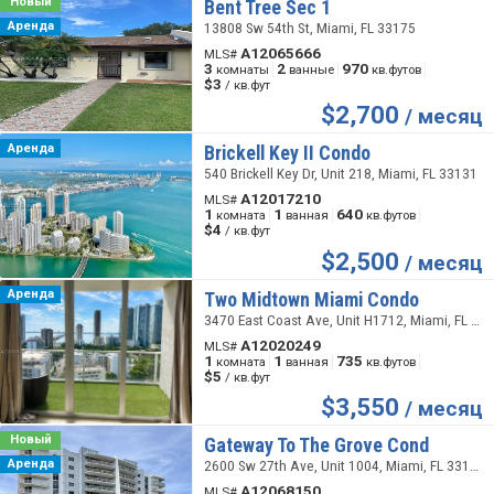
Новый
Bent Tree Sec 1
Аренда
13808 Sw 54th St, Miami, FL 33175
A12065666
MLS#
3
2
970
комнаты
ванные
кв.футов
$3
/ кв.фут
$
2,700
/ месяц
Аренда
Brickell Key II Condo
540 Brickell Key Dr, Unit 218, Miami, FL 33131
A12017210
MLS#
1
1
640
комната
ванная
кв.футов
$4
/ кв.фут
$
2,500
/ месяц
Аренда
Two Midtown Miami Condo
3470 East Coast Ave, Unit H1712, Miami, FL 33137
A12020249
MLS#
1
1
735
комната
ванная
кв.футов
$5
/ кв.фут
$
3,550
/ месяц
Новый
Gateway To The Grove Cond
Аренда
2600 Sw 27th Ave, Unit 1004, Miami, FL 33133
A12068150
MLS#