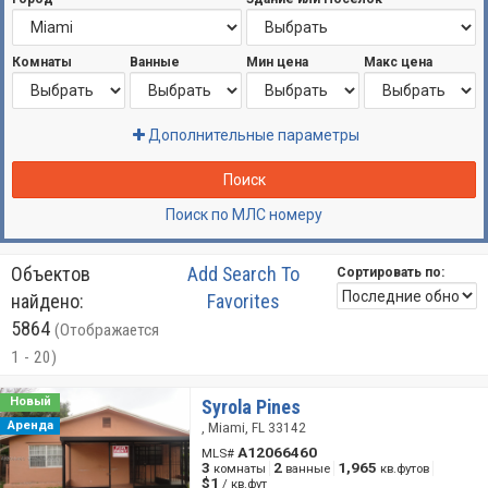
Комнаты
Ванные
Мин цена
Макс цена
Дополнительные параметры
Поиск
Поиск по МЛС номеру
Объектов
Add Search To
Сортировать по:
найдено:
Favorites
5864
(Отображается
1 - 20)
Новый
Syrola Pines
Аренда
, Miami, FL 33142
A12066460
MLS#
3
2
1,965
комнаты
ванные
кв.футов
$1
/ кв.фут