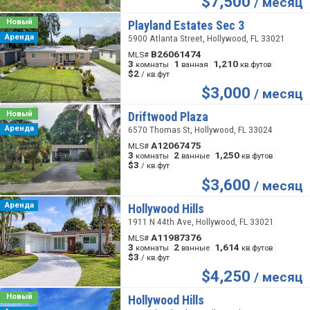
$
7,500
/ месяц
Новый
Playland Estates Sec 3
Аренда
5900 Atlanta Street, Hollywood, FL 33021
B26061474
MLS#
3
1
1,210
комнаты
ванная
кв.футов
$2
/ кв.фут
$
3,000
/ месяц
Новый
Driftwood Plaza
Аренда
6570 Thomas St, Hollywood, FL 33024
A12067475
MLS#
3
2
1,250
комнаты
ванные
кв.футов
$3
/ кв.фут
$
3,600
/ месяц
Аренда
Hollywood Hills
1911 N 44th Ave, Hollywood, FL 33021
A11987376
MLS#
3
2
1,614
комнаты
ванные
кв.футов
$3
/ кв.фут
$
4,250
/ месяц
Новый
Hollywood Hills