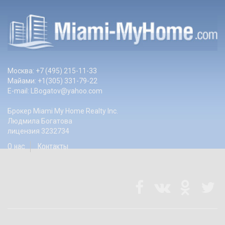
Москва: +7 (495) 215-11-33
Майами: +1(305) 331-79-22
E-mail:
LBogatov@yahoo.com
Брокер Miami My Home Realty Inc.
Людмила Богатова
лицензия 3232734
О нас
Контакты