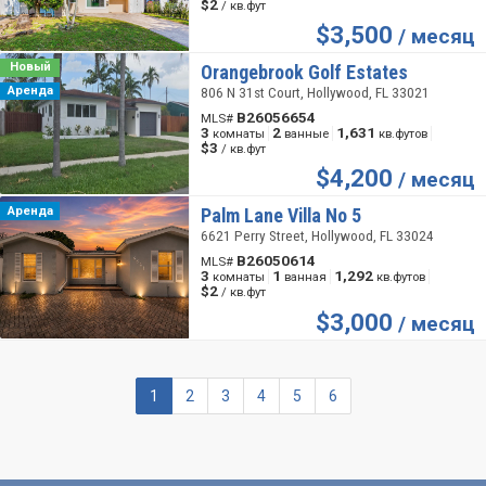
$2
/ кв.фут
$
3,500
/ месяц
Новый
Orangebrook Golf Estates
Аренда
806 N 31st Court, Hollywood, FL 33021
B26056654
MLS#
3
2
1,631
комнаты
ванные
кв.футов
$3
/ кв.фут
$
4,200
/ месяц
Аренда
Palm Lane Villa No 5
6621 Perry Street, Hollywood, FL 33024
B26050614
MLS#
3
1
1,292
комнаты
ванная
кв.футов
$2
/ кв.фут
$
3,000
/ месяц
1
2
3
4
5
6