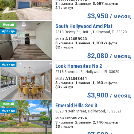
3
2
3,687
комнаты
ванные
кв.футов
$1
/ кв.фут
$
3,950
/ месяц
Новый
South Hollywood Amd Plat
Аренда
2813 Dewey St, Unit 1, Hollywood, FL 33020
A12058923
MLS#
3
1
1,100
комнаты
ванная
кв.футов
$2
/ кв.фут
$
2,080
/ месяц
Аренда
Look Homesites No 2
2718 Sherman St, Hollywood, FL 33020
A12043441
MLS#
3
1
1,160
комнаты
ванная
кв.футов
$3
/ кв.фут
$
3,900
/ месяц
Новый
Emerald Hills Sec 3
Аренда
3020 N 34th Street, Hollywood, FL 33021
B26052124
MLS#
3
2
2,146
комнаты
ванные
кв.футов
$3
/ кв.фут