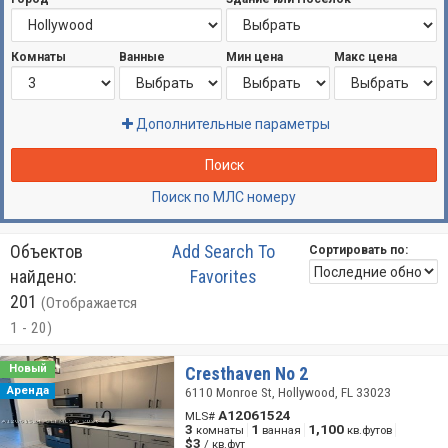
Комнаты
Ванные
Мин цена
Макс цена
Дополнительные параметры
Поиск
Поиск по МЛС номеру
Объектов
Add Search To
Сортировать по:
найдено:
Favorites
201
(Отображается
1 - 20)
Новый
Cresthaven No 2
Аренда
6110 Monroe St, Hollywood, FL 33023
A12061524
MLS#
3
1
1,100
комнаты
ванная
кв.футов
$3
/ кв.фут