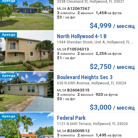
Аренда
3338 Cleveland St, Hollywood, FL 33021
A12067367
MLS#
3
2
1,458
комнаты
ванные
кв.футов
$3
/ кв.фут
$
4,999
/ месяц
Аренда
North Hollywood 4-1 B
1944 Sheridan Street, Unit A, Hollywood, FL 33020
F10536313
MLS#
3
2
2,256
комнаты
ванные
кв.футов
$1
/ кв.фут
$
2,750
/ месяц
Аренда
Boulevard Heights Sec 3
630 N 69th Avenue, Hollywood, FL 33024
B26043515
MLS#
3
2
920
комнаты
ванные
кв.футов
$3
/ кв.фут
$
3,000
/ месяц
Аренда
Federal Park
1121 N 66th Terrace, Hollywood, FL 33024
B26009512
MLS#
3
2
1,495
комнаты
ванные
кв.футов