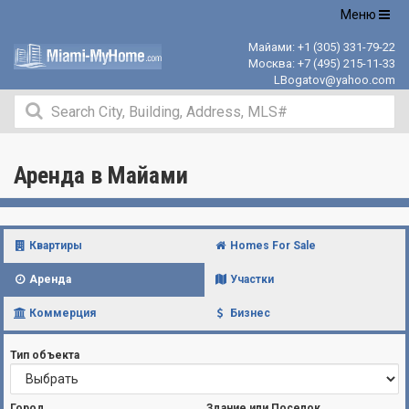
Открыть
Меню
навигацию
Майами:
+1 (305) 331-79-22
Москва:
+7 (495) 215-11-33
LBogatov@yahoo.com
Аренда в Майами
Квартиры
Homes For Sale
Аренда
Участки
Коммерция
Бизнес
Тип объекта
Город
Здание или Поселок