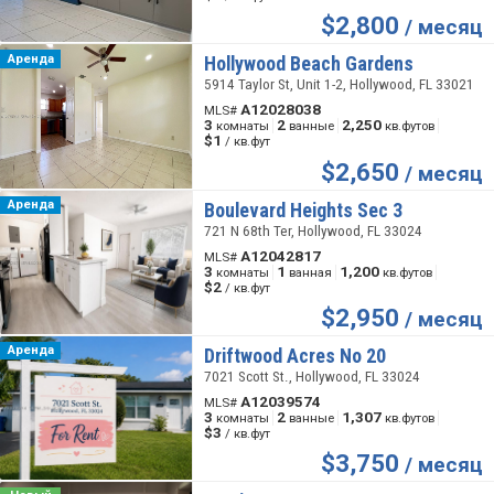
$
2,800
/ месяц
Аренда
Hollywood Beach Gardens
5914 Taylor St, Unit 1-2, Hollywood, FL 33021
A12028038
MLS#
3
2
2,250
комнаты
ванные
кв.футов
$1
/ кв.фут
$
2,650
/ месяц
Аренда
Boulevard Heights Sec 3
721 N 68th Ter, Hollywood, FL 33024
A12042817
MLS#
3
1
1,200
комнаты
ванная
кв.футов
$2
/ кв.фут
$
2,950
/ месяц
Аренда
Driftwood Acres No 20
7021 Scott St., Hollywood, FL 33024
A12039574
MLS#
3
2
1,307
комнаты
ванные
кв.футов
$3
/ кв.фут
$
3,750
/ месяц