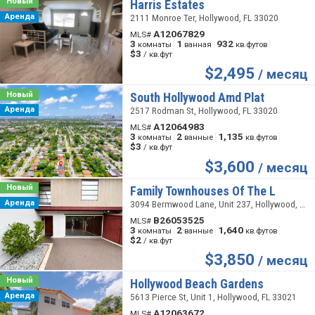
Новый
Harris Estates
Аренда
2111 Monroe Ter, Hollywood, FL 33020
A12067829
MLS#
3
1
932
комнаты
ванная
кв.футов
$3
/ кв.фут
$
2,495
/ месяц
Новый
South Hollywood Amd Plat
Аренда
2517 Rodman St, Hollywood, FL 33020
A12064983
MLS#
3
2
1,135
комнаты
ванные
кв.футов
$3
/ кв.фут
$
3,600
/ месяц
Новый
Family Townhouses Of The L
Аренда
3094 Bermwood Lane, Unit 237, Hollywood, FL 33021
B26053525
MLS#
3
2
1,640
комнаты
ванные
кв.футов
$2
/ кв.фут
$
3,850
/ месяц
Новый
Hollywood Beach Gardens
Аренда
5613 Pierce St, Unit 1, Hollywood, FL 33021
A12063672
MLS#