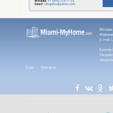
Москва:
+7 (495) 215-11-33
Email:
LBogatov@yahoo.com
Москва:
Майами:
E-mail:
Брокер 
Людмил
лиценз
О нас
Контакты