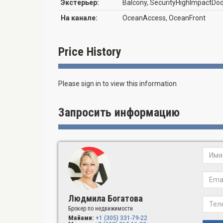
Экстерьер:
Balcony, SecurityHighImpactDo
На канале:
OceanAccess, OceanFront
Price History
Please sign in to view this information
Запросить информацию
Людмила Богатова
Брокер по недвижимости
Майами:
+1 (305) 331-79-22