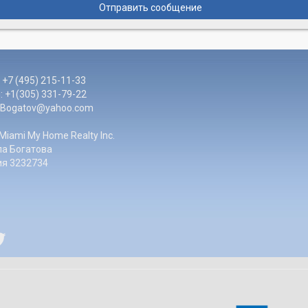
Отправить сообщение
 +7 (495) 215-11-33
 +1(305) 331-79-22
LBogatov@yahoo.com
Miami My Home Realty Inc.
а Богатова
ия 3232734