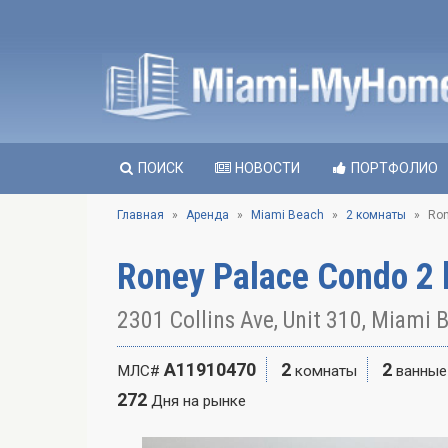
ПОИСК
НОВОСТИ
ПОРТФОЛИО
Главная
Аренда
Miami Beach
2 комнаты
Ron
Roney Palace Condo 2 
2301 Collins Ave, Unit 310, Miami 
A11910470
2
2
МЛС#
комнаты
ванные
272
Дня на рынке