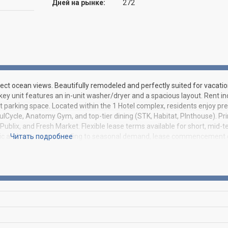
Дней на рынке:
272
rect ocean views. Beautifully remodeled and perfectly suited for vacati
nkey unit features an in-unit washer/dryer and a spacious layout. Rent i
 parking space. Located within the 1 Hotel complex, residents enjoy pr
ulCycle, Anatomy Gym, and top-tier dining (STK, Habitat, Plnthouse). Pr
Publix, and Fresh Market. Flexible lease terms available for short, mid-t
mic and may vary according to seasonal demand, lease commencement 
Читать подробнее