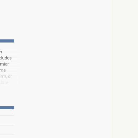
on
ncludes
emier
ime
erm, or
date,