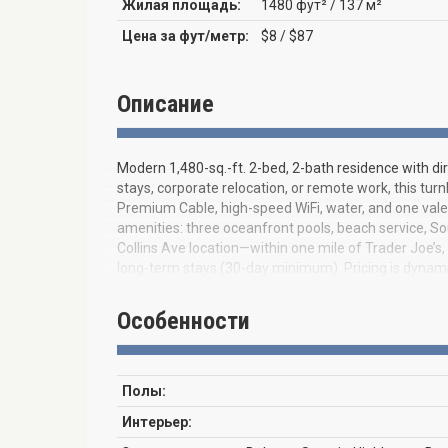
Жилая площадь:
1480 фут² / 137 м²
Цена за фут/метр:
$8 / $87
Описание
Modern 1,480-sq.-ft. 2-bed, 2-bath residence with di
stays, corporate relocation, or remote work, this tur
Premium Cable, high-speed WiFi, water, and one valet
amenities: three oceanfront pools, beach service, So
Collins Ave location—within one mile of Trader Joe’s, 
long-term stays (30-day minimum). Pricing is dyna
and lease term.
Особенности
Полы:
Интерьер: