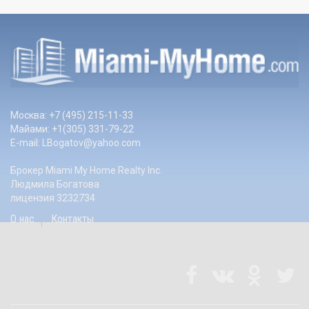
Москва: +7 (495) 215-11-33
Майами: +1(305) 331-79-22
E-mail:
LBogatov@yahoo.com
Брокер Miami My Home Realty Inc.
Людмила Богатова
лицензия 3232734
О нас
Контакты