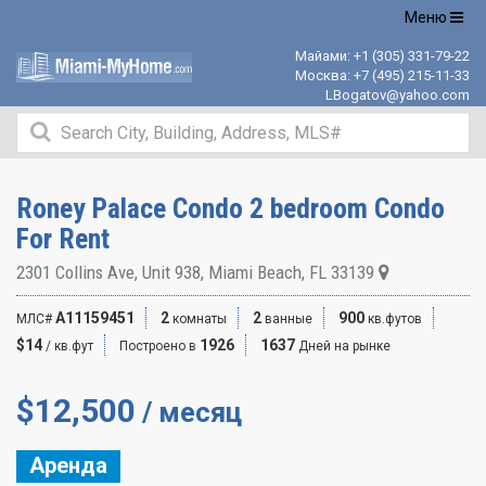
Открыть
Меню
навигацию
Майами:
+1 (305) 331-79-22
Москва:
+7 (495) 215-11-33
LBogatov@yahoo.com
Roney Palace Condo 2 bedroom Condo
For Rent
2301 Collins Ave, Unit 938, Miami Beach, FL 33139
A11159451
2
2
900
МЛС#
комнаты
ванные
кв.футов
$14
1926
1637
/ кв.фут
Построено в
Дней на рынке
$
12,500
/ месяц
Аренда