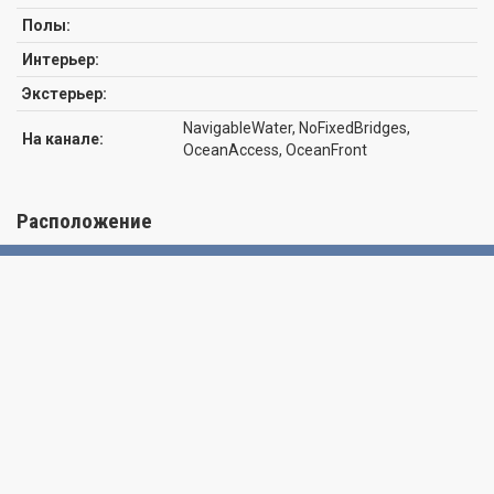
AGENT! PLEASE TEXT AGENT FOR AVALIABILITY
Полы:
Интерьер:
Экстерьер:
NavigableWater, NoFixedBridges,
На канале:
OceanAccess, OceanFront
Расположение