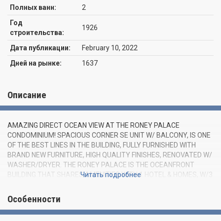
Полных ванн:
2
Год
1926
строительства:
Дата публикации:
February 10, 2022
Дней на рынке:
1637
Описание
AMAZING DIRECT OCEAN VIEW AT THE RONEY PALACE
CONDOMINIUM! SPACIOUS CORNER SE UNIT W/ BALCONY, IS ONE
OF THE BEST LINES IN THE BUILDING, FULLY FURNISHED WITH
BRAND NEW FURNITURE, HIGH QUALITY FINISHES, RENOVATED W/
WASHER/DRYER. THE RONEY PALACE IS THE OCEANFRONT
BUILDING THAT SHARES AMENITIES WITH 1 HOTEL & HOMES, W/3
Читать подробнее
POOLS, MULTIPLE LUXURY DINING LOCATIONS WITHIN THE
BUILDING, RETAIL STORES, WALK TO LINCOLN ROAD AND 600
Особенности
FEET OF BEACH ACCESS. INTERNET, CABLE, AC, 1 FULL SERVICE
VALET PARKING SPACE. EASY TO SHOW, PLEASE TEXT LISTING