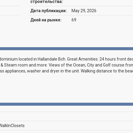
строительства:
Дата публикации:
May 29, 2026
Дней на рынке:
69
minium located in Hallandale Bch. Great Amenities: 24 hours front de
a & Steam room and more. Views of the Ocean, City and Golf course fro
ess appliances, washer and dryer in the unit. Walking distance to the bea
WalkInClosets