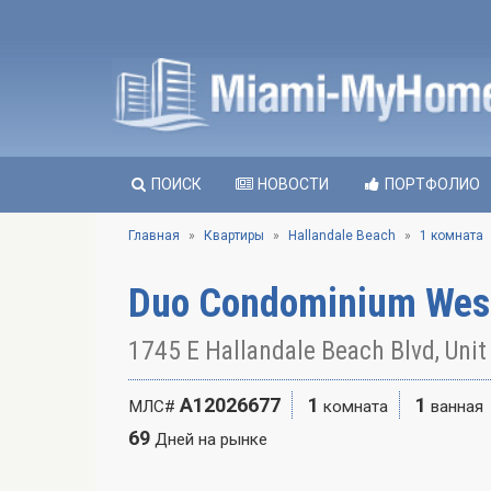
ПОИСК
НОВОСТИ
ПОРТФОЛИО
Главная
Квартиры
Hallandale Beach
1 комната
Duo Condominium West
1745 E Hallandale Beach Blvd, Uni
A12026677
1
1
МЛС#
комната
ванная
69
Дней на рынке