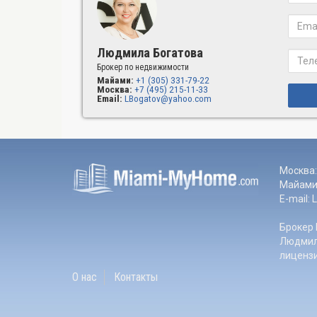
Людмила Богатова
Брокер по недвижимости
Майами:
+1 (305) 331-79-22
Москва:
+7 (495) 215-11-33
Email:
LBogatov@yahoo.com
Москва:
Майами:
E-mail:
Брокер 
Людмил
лиценз
О нас
Контакты