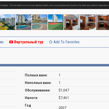
ию
Виртуальный тур
Add To Favorites
Полных ванн:
1
Неполных ванн:
1
Обслуживание:
$1,047
Налоги:
$7,461
Год
2007