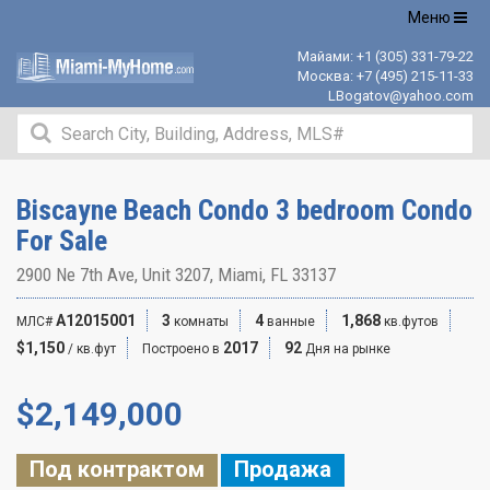
Открыть
Меню
навигацию
Майами:
+1 (305) 331-79-22
Москва:
+7 (495) 215-11-33
LBogatov@yahoo.com
Biscayne Beach Condo 3 bedroom Condo
For Sale
2900 Ne 7th Ave, Unit 3207, Miami, FL 33137
A12015001
3
4
1,868
МЛС#
комнаты
ванные
кв.футов
$1,150
2017
92
/ кв.фут
Построено в
Дня на рынке
$
2,149,000
Под контрактом
Продажа