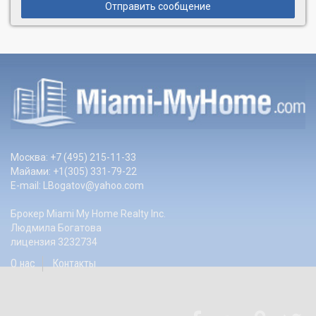
Отправить сообщение
Москва: +7 (495) 215-11-33
Майами: +1(305) 331-79-22
E-mail:
LBogatov@yahoo.com
Брокер Miami My Home Realty Inc.
Людмила Богатова
лицензия 3232734
О нас
Контакты