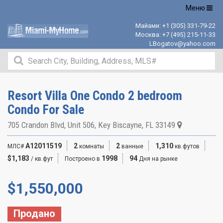
Открыть
Меню
навигацию
Майами:
+1 (305) 331-79-22
Москва:
+7 (495) 215-11-33
LBogatov@yahoo.com
Resort Villa One Condo 2 bedroom
Condo For Sale
705 Crandon Blvd, Unit 506, Key Biscayne, FL 33149
A12011519
2
2
1,310
МЛС#
комнаты
ванные
кв.футов
$1,183
1998
94
/ кв.фут
Построено в
Дня на рынке
$
1,550,000
Продано