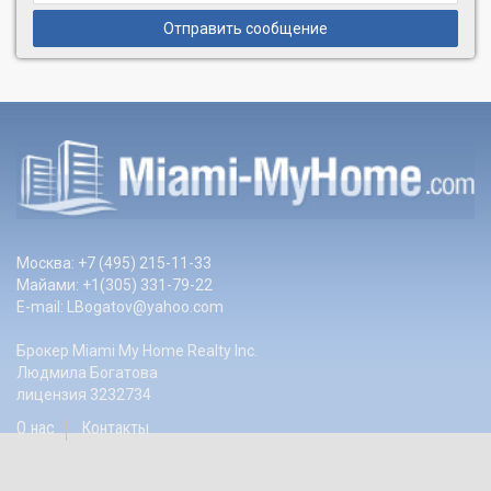
Отправить сообщение
Москва: +7 (495) 215-11-33
Майами: +1(305) 331-79-22
E-mail:
LBogatov@yahoo.com
Брокер Miami My Home Realty Inc.
Людмила Богатова
лицензия 3232734
О нас
Контакты