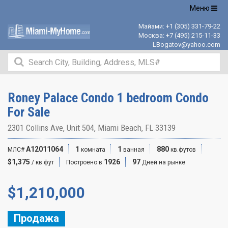
Открыть
Меню
навигацию
Майами:
+1 (305) 331-79-22
Москва:
+7 (495) 215-11-33
LBogatov@yahoo.com
Roney Palace Condo 1 bedroom Condo
For Sale
2301 Collins Ave, Unit 504, Miami Beach, FL 33139
A12011064
1
1
880
МЛС#
комната
ванная
кв.футов
$1,375
1926
97
/ кв.фут
Построено в
Дней на рынке
$
1,210,000
Продажа