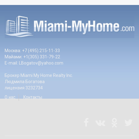
Москва: +7 (495) 215-11-33
Майами: +1(305) 331-79-22
E-mail:
LBogatov@yahoo.com
Брокер Miami My Home Realty Inc.
Людмила Богатова
лицензия 3232734
О нас
Контакты