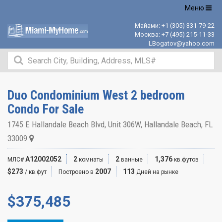
Открыть
Меню
навигацию
Майами:
+1 (305) 331-79-22
Москва:
+7 (495) 215-11-33
LBogatov@yahoo.com
Duo Condominium West 2 bedroom
Condo For Sale
1745 E Hallandale Beach Blvd, Unit 306W, Hallandale Beach, FL
33009
A12002052
2
2
1,376
МЛС#
комнаты
ванные
кв.футов
$273
2007
113
/ кв.фут
Построено в
Дней на рынке
$
375,485