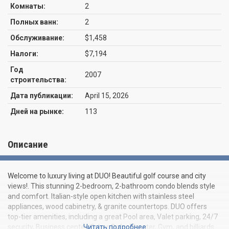
Комнаты:
2
Полных ванн:
2
Обслуживание:
$1,458
Налоги:
$7,194
Год
2007
строительства:
Дата публикации:
April 15, 2026
Дней на рынке:
113
Описание
Welcome to luxury living at DUO! Beautiful golf course and city
views!. This stunning 2-bedroom, 2-bathroom condo blends style
and comfort. Italian-style open kitchen with stainless steel
appliances, wood cabinetry, & granite countertops. DUO offers
top-tier amenities, including a great Pool area, Valet parking, 24/7
security, Business center, Cyber Cafe, Theater, Gym, and billiards.
Читать подробнее