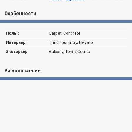
Enjoy easy access to Miami’s best dining, entertainment, cultural
attractions, food market, shopping, and walking distance to the
Особенности
beach, along with major roads and public transit. Seller will pay the
special assessment at closing. EASY TO SHOW!!
Полы:
Carpet, Concrete
Интерьер:
ThirdFloorEntry, Elevator
Экстерьер:
Balcony, TennisCourts
Расположение