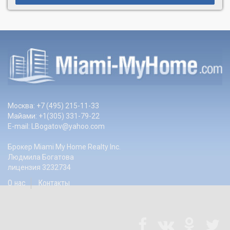
Москва: +7 (495) 215-11-33
Майами: +1(305) 331-79-22
E-mail:
LBogatov@yahoo.com
Брокер Miami My Home Realty Inc.
Людмила Богатова
лицензия 3232734
О нас
Контакты