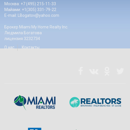
Москва: +7 (495) 215-11-33
Майами: +1(305) 331-79-22
E-mail:
LBogatov@yahoo.com
Брокер Miami My Home Realty Inc.
Людмила Богатова
лицензия 3232734
О нас
Контакты