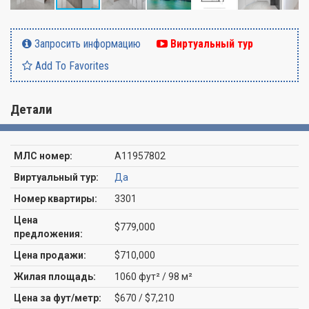
Запросить информацию
Виртуальный тур
Add To Favorites
Детали
МЛС номер:
A11957802
Виртуальный тур:
Да
Номер квартиры:
3301
Цена
$779,000
предложения:
Цена продажи:
$710,000
Жилая площадь:
1060 фут² / 98 м²
Цена за фут/метр:
$670 / $7,210