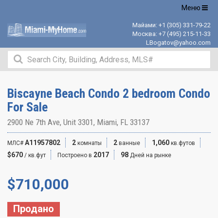
Открыть
Меню
навигацию
Майами:
+1 (305) 331-79-22
Москва:
+7 (495) 215-11-33
LBogatov@yahoo.com
Biscayne Beach Condo 2 bedroom Condo
For Sale
2900 Ne 7th Ave, Unit 3301, Miami, FL 33137
A11957802
2
2
1,060
МЛС#
комнаты
ванные
кв.футов
$670
2017
98
/ кв.фут
Построено в
Дней на рынке
$
710,000
Продано