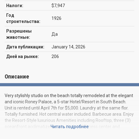
Налоги:
$7,947
Год
1926
строительства:
Разрешены
Да
животные:
Дата публикации:
January 14, 2026
Дней на рынке:
206
Описание
Very stylishly studio on the beach totally remodeled at the elegant
and iconic Roney Palace, a 5-star Hotel/Resort in South Beach.
Unit is rented until April 7th for $5,000. Laundry at the same flor.
Totally furnished. Hot central water included. Barbecue area. Enjoy
the Resort-Style luxurious Amenities including Rooftop, three (3)
oceanfront acclimatized pools, Updated Fitness center and
Читать подробнее
Bamford spa, sauna and sun deck, full beachside access with