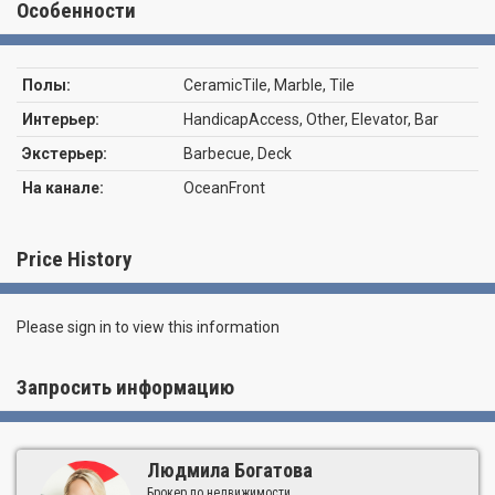
beach service, Playground, Restaurants and bars on site, and 24/7
Особенности
security and concierge. Pet-friendly community, great corporate
investment with minimum 30-day rentals, twelve (12) times a
year. This is paradise! No Special Assessment
Полы:
CeramicTile, Marble, Tile
Интерьер:
HandicapAccess, Other, Elevator, Bar
Экстерьер:
Barbecue, Deck
На канале:
OceanFront
Price History
Please sign in to view this information
Запросить информацию
Людмила Богатова
Брокер по недвижимости