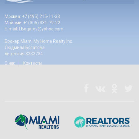
Москва: +7 (495) 215-11-33
Майами: +1(305) 331-79-22
E-mail:
LBogatov@yahoo.com
Брокер Miami My Home Realty Inc.
Людмила Богатова
лицензия 3232734
О нас
Контакты