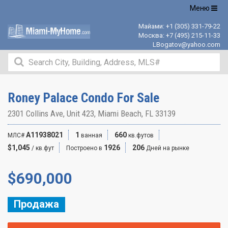
Открыть
Меню
навигацию
Майами:
+1 (305) 331-79-22
Москва:
+7 (495) 215-11-33
LBogatov@yahoo.com
Roney Palace Condo For Sale
2301 Collins Ave, Unit 423, Miami Beach, FL 33139
A11938021
1
660
МЛС#
ванная
кв.футов
$1,045
1926
206
/ кв.фут
Построено в
Дней на рынке
$
690,000
Продажа