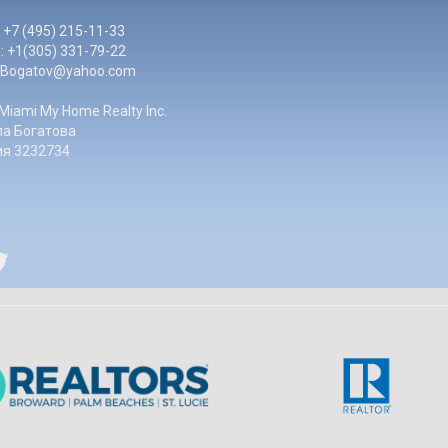
 +7 (495) 215-11-33
 +1(305) 331-79-22
LBogatov@yahoo.com
Miami My Home Realty Inc.
а Богатова
ия 3232734