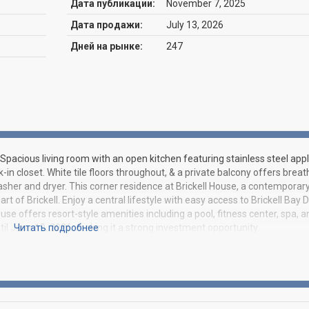
Дата публикации:
November 7, 2025
Дата продажи:
July 13, 2026
Дней на рынке:
247
Spacious living room with an open kitchen featuring stainless steel app
 closet. White tile floors throughout, & a private balcony offers breat
washer and dryer. This corner residence at Brickell House, a contemporar
rt of Brickell. Enjoy a central lifestyle with easy access to Brickell Bay D
use offers resort-style amenities including a pool, fitness center, spa, a
il June 19, 2026, making it a strong investment opportunity.
Читать подробнее