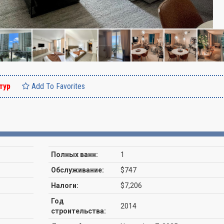
тур
Add To Favorites
Полных ванн:
1
Обслуживание:
$747
Налоги:
$7,206
Год
2014
строительства: