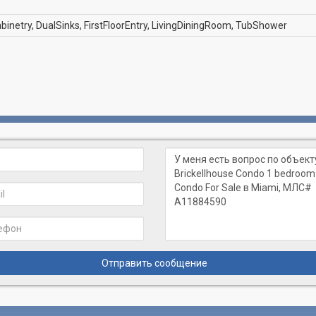
netry, DualSinks, FirstFloorEntry, LivingDiningRoom, TubShower
Отправить сообщение