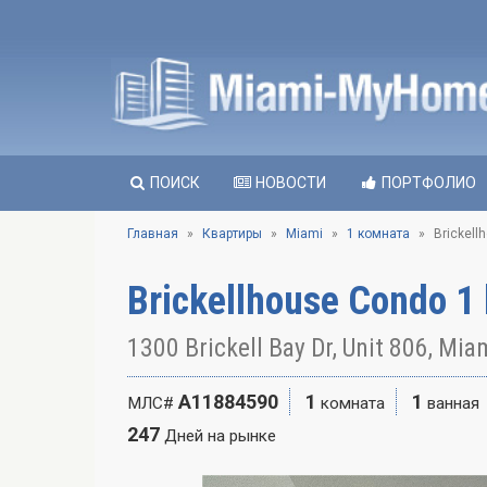
ПОИСК
НОВОСТИ
ПОРТФОЛИО
Главная
Квартиры
Miami
1 комната
Brickell
Brickellhouse Condo 1
1300 Brickell Bay Dr, Unit 806, Mia
A11884590
1
1
МЛС#
комната
ванная
247
Дней на рынке