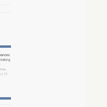
liances.
htaking
y
rive,
nd 24-