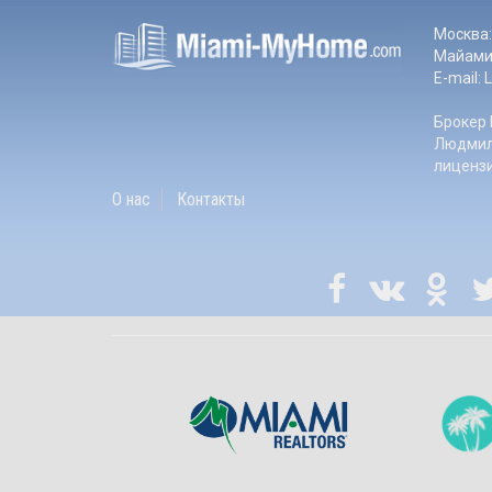
Москва:
Майами:
E-mail:
Брокер 
Людмил
лиценз
О нас
Контакты