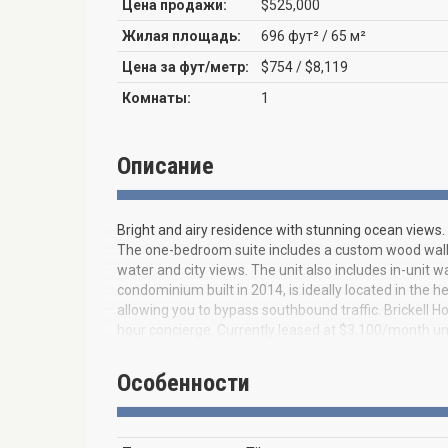
Цена продажи:
$525,000
Жилая площадь:
696 фут² / 65 м²
Цена за фут/метр:
$754 / $8,119
Комнаты:
1
Описание
Bright and airy residence with stunning ocean views. 
The one-bedroom suite includes a custom wood walk-in
water and city views. The unit also includes in-unit 
condominium built in 2014, is ideally located in the hea
allowing you to bypass southbound traffic. Brickell Ho
hour concierge. Currently leased at $3,100/month unt
Особенности