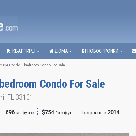
КВАРТИРЫ
ДОМА
НОВОСТРОЙКИ
house Condo 1 bedroom Condo For Sale
 bedroom Condo For Sale
mi, FL 33131
696
$754
2014
кв.футов
/ кв.фут
Построено в