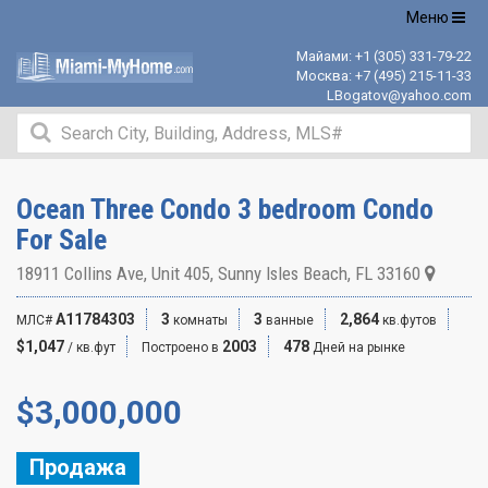
Открыть
Меню
навигацию
Майами:
+1 (305) 331-79-22
Москва:
+7 (495) 215-11-33
LBogatov@yahoo.com
Ocean Three Condo 3 bedroom Condo
For Sale
18911 Collins Ave, Unit 405, Sunny Isles Beach, FL 33160
A11784303
3
3
2,864
МЛС#
комнаты
ванные
кв.футов
$1,047
2003
478
/ кв.фут
Построено в
Дней на рынке
$
3,000,000
Продажа