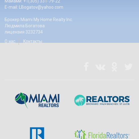
Майами: +1(305) 331-79-22
E-mail:
LBogatov@yahoo.com
Брокер Miami My Home Realty Inc.
Людмила Богатова
лицензия 3232734
О нас
Контакты